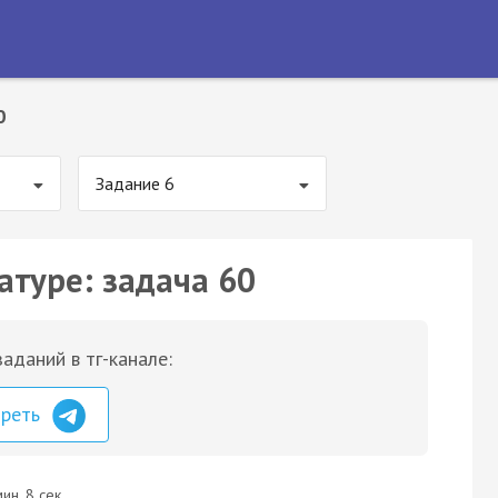
0
Задание 6
атуре: задача 60
аданий в тг-канале:
треть
ин. 8 сек.