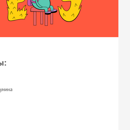
ы:
Бунина