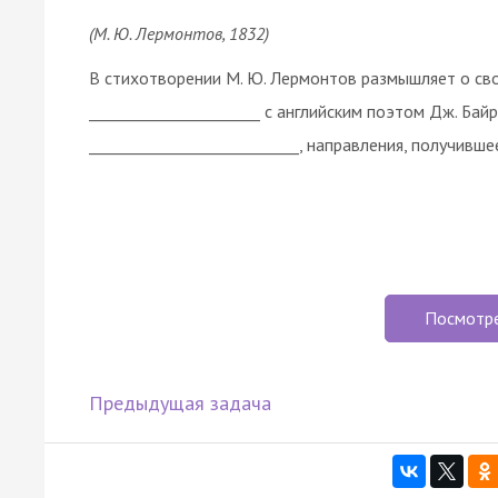
(М. Ю. Лермонтов, 1832)
В стихотворении М. Ю. Лермонтов размышляет о сво
______________________ с английским поэтом Дж. Ба
___________________________, направления, получивше
Посмотр
Предыдущая задача