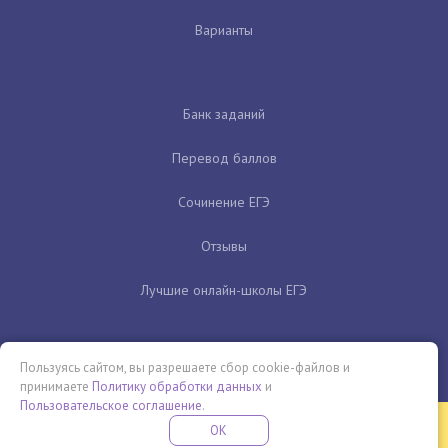
Варианты
Банк заданий
Перевод баллов
Сочинение ЕГЭ
Отзывы
Лучшие онлайн-школы ЕГЭ
Пользуясь сайтом, вы разрешаете сбор cookie-файлов и
принимаете
Политику обработки данных
и
Пользовательское соглашение
.
Бесплатная летняя школа
OK
ПОДРОБНЕЕ
ПРОВЕДИ ЭТО ЛЕТО С ПОЛЬЗОЙ