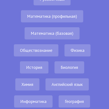
Математика (профильная)
Математика (базовая)
Обществознание
Физика
История
Биология
Химия
Английский язык
Информатика
География