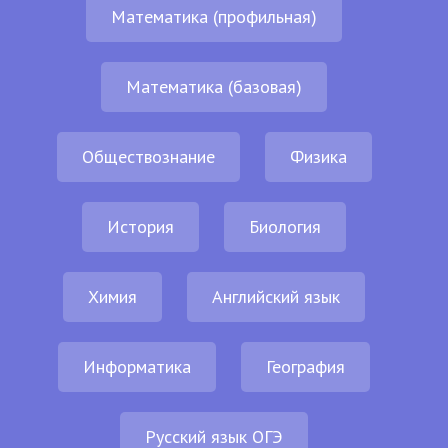
Математика (профильная)
Математика (базовая)
Обществознание
Физика
История
Биология
Химия
Английский язык
Информатика
География
Русский язык ОГЭ