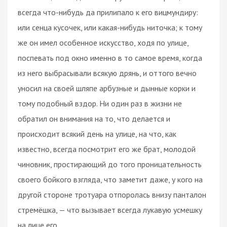
всегда что-нибудь да прилипало к его вицмундиру:
или сенца кусочек, или какая-нибудь ниточка; к тому
же он имел особенное искусство, ходя по улице,
поспевать под окно именно в то самое время, когда
из него выбрасывали всякую дрянь, и оттого вечно
уносил на своей шляпе арбузные и дынные корки и
тому подобный вздор. Ни один раз в жизни не
обратил он внимания на то, что делается и
происходит всякий день на улице, на что, как
известно, всегда посмотрит его же брат, молодой
чиновник, простирающий до того проницательность
своего бойкого взгляда, что заметит даже, у кого на
другой стороне тротуара отпоролась внизу панталон
стремёшка, — что вызывает всегда лукавую усмешку
на лице его.