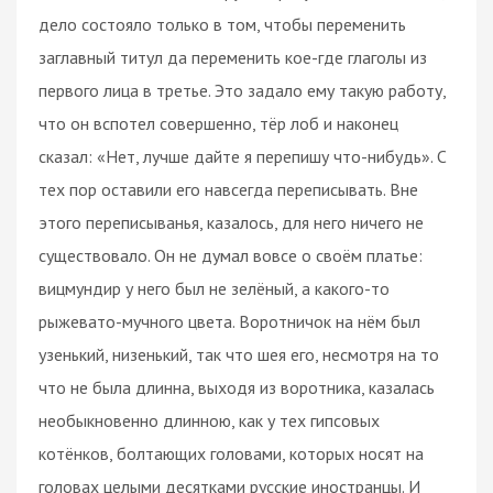
дело состояло только в том, чтобы переменить
заглавный титул да переменить кое-где глаголы из
первого лица в третье. Это задало ему такую работу,
что он вспотел совершенно, тёр лоб и наконец
сказал: «Нет, лучше дайте я перепишу что-нибудь». С
тех пор оставили его навсегда переписывать. Вне
этого переписыванья, казалось, для него ничего не
существовало. Он не думал вовсе о своём платье:
вицмундир у него был не зелёный, а какого-то
рыжевато-мучного цвета. Воротничок на нём был
узенький, низенький, так что шея его, несмотря на то
что не была длинна, выходя из воротника, казалась
необыкновенно длинною, как у тех гипсовых
котёнков, болтающих головами, которых носят на
головах целыми десятками русские иностранцы. И