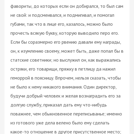
фавориты, до которых если он добирался, то был сам
не свой: и подсмеивался, и подмигивал, и помогал
губами, так что в лице его, казалось, можно было
прочесть всякую букву, которую выводило перо его.
Если бы соразмерно его рвению давали ему награды,
он, к изумлению своему, может быть, даже попал бы в
статские советники; но выслужил он, как выражались
остряки, его товарищи, пряжку в петлицу да нажил
геморрой в поясницу. Впрочем, нельзя сказать, чтобы
не было к нему никакого внимания. Один директор,
будучи добрый человек и желая вознаградить его за
долгую службу, приказал дать ему что-нибудь
поважнее, чем обыкновенное переписыванье; именно
из готового уже дела велено было ему сделать
какое-то отношение в другое присутственное место;