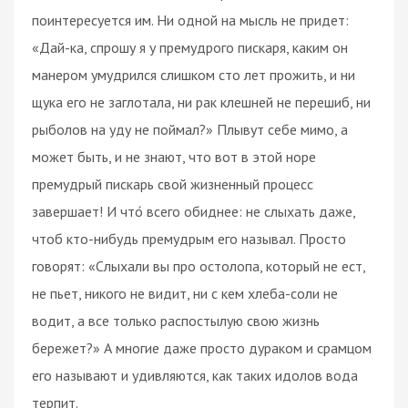
поинтересуется им. Ни одной на мысль не придет:
«Дай-ка, спрошу я у премудрого пискаря, каким он
манером умудрился слишком сто лет прожить, и ни
щука его не заглотала, ни рак клешней не перешиб, ни
рыболов на уду не поймал?» Плывут себе мимо, а
может быть, и не знают, что вот в этой норе
премудрый пискарь свой жизненный процесс
завершает! И что́ всего обиднее: не слыхать даже,
чтоб кто-нибудь премудрым его называл. Просто
говорят: «Слыхали вы про остолопа, который не ест,
не пьет, никого не видит, ни с кем хлеба-соли не
водит, а все только распостылую свою жизнь
бережет?» А многие даже просто дураком и срамцом
его называют и удивляются, как таких идолов вода
терпит.