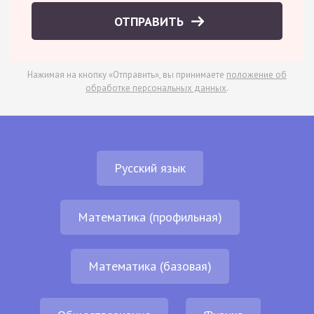
ОТПРАВИТЬ
Нажимая на кнопку «Отправить», вы принимаете
положение об
обработке персональных данных
.
Русский язык
Математика (профильная)
Математика (базовая)