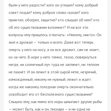
были у него радости? кого он утешил? кому добрый
совет подал? кому доброе слово сказал? кого
приютил, обогрел, защитил? кто слышал об нем? кто
об его существовании вспомнит? И на все эти
вопросы ему пришлось отвечать: «Никому, никто». Он
жил и дрожал — только и всего. Даже вот теперь:
смерть у него на носу, а он все дрожит, сам не знает,
из-за чего. В норе у него темно, тесно, повернуться
негде, ни солнечный луч туда не заглянет, ни теплом
не пахнёт. И он лежит в этой сырой мгле, незрячий,
изможденный, никому не нужный, лежит и ждет:
когда же наконец голодная смерть окончательно
освободит его от бесполезного существования?
Слышно ему, как мимо его норы шмыгают другие рыбы
— может быть, как и он, пискари — и ни одна не