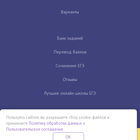
Варианты
Банк заданий
Перевод баллов
Сочинение ЕГЭ
Отзывы
Лучшие онлайн-школы ЕГЭ
Пользуясь сайтом, вы разрешаете сбор cookie-файлов и
принимаете
Политику обработки данных
и
Пользовательское соглашение
.
Бесплатная летняя школа
OK
ПОДРОБНЕЕ