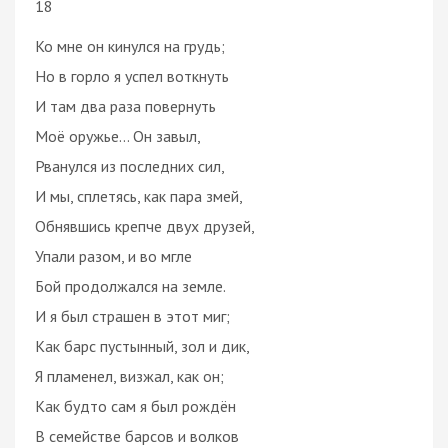
18
Ко мне он кинулся на грудь;
Но в горло я успел воткнуть
И там два раза повернуть
Моё оружье… Он завыл,
Рванулся из последних сил,
И мы, сплетясь, как пара змей,
Обнявшись крепче двух друзей,
Упали разом, и во мгле
Бой продолжался на земле.
И я был страшен в этот миг;
Как барс пустынный, зол и дик,
Я пламенел, визжал, как он;
Как будто сам я был рождён
В семействе барсов и волков