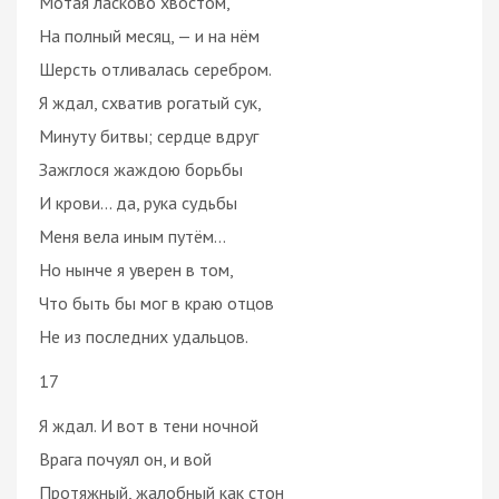
Мотая ласково хвостом,
На полный месяц, — и на нём
Шерсть отливалась серебром.
Я ждал, схватив рогатый сук,
Минуту битвы; сердце вдруг
Зажглося жаждою борьбы
И крови… да, рука судьбы
Меня вела иным путём…
Но нынче я уверен в том,
Что быть бы мог в краю отцов
Не из последних удальцов.
17
Я ждал. И вот в тени ночной
Врага почуял он, и вой
Протяжный, жалобный как стон