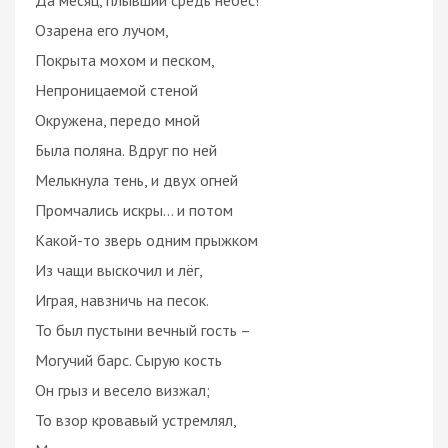
Озарена его лучом,
Покрыта мохом и песком,
Непроницаемой стеной
Окружена, передо мной
Была поляна. Вдруг по ней
Мелькнула тень, и двух огней
Промчались искры… и потом
Какой-то зверь одним прыжком
Из чащи выскочил и лёг,
Играя, навзничь на песок.
То был пустыни вечный гость –
Могучий барс. Сырую кость
Он грыз и весело визжал;
То взор кровавый устремлял,