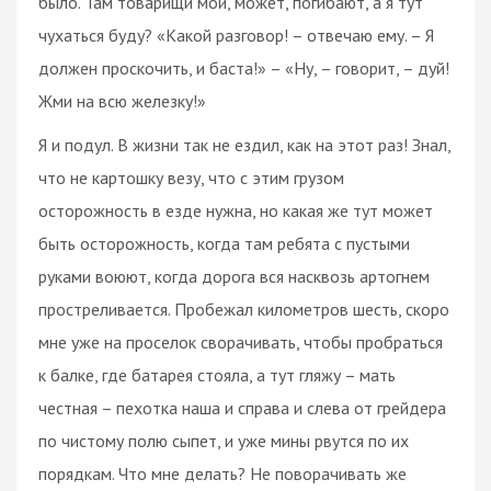
было. Там товарищи мои, может, погибают, а я тут
чухаться буду? «Какой разговор! – отвечаю ему. – Я
должен проскочить, и баста!» – «Ну, – говорит, – дуй!
Жми на всю железку!»
Я и подул. В жизни так не ездил, как на этот раз! Знал,
что не картошку везу, что с этим грузом
осторожность в езде нужна, но какая же тут может
быть осторожность, когда там ребята с пустыми
руками воюют, когда дорога вся насквозь артогнем
простреливается. Пробежал километров шесть, скоро
мне уже на проселок сворачивать, чтобы пробраться
к балке, где батарея стояла, а тут гляжу – мать
честная – пехотка наша и справа и слева от грейдера
по чистому полю сыпет, и уже мины рвутся по их
порядкам. Что мне делать? Не поворачивать же