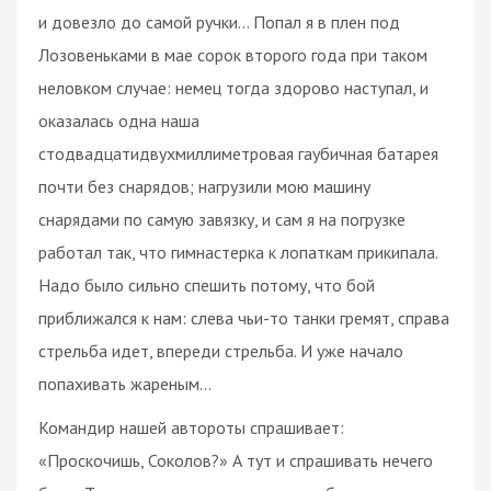
и довезло до самой ручки… Попал я в плен под
Лозовеньками в мае сорок второго года при таком
неловком случае: немец тогда здорово наступал, и
оказалась одна наша
стодвадцатидвухмиллиметровая гаубичная батарея
почти без снарядов; нагрузили мою машину
снарядами по самую завязку, и сам я на погрузке
работал так, что гимнастерка к лопаткам прикипала.
Надо было сильно спешить потому, что бой
приближался к нам: слева чьи-то танки гремят, справа
стрельба идет, впереди стрельба. И уже начало
попахивать жареным…
Командир нашей автороты спрашивает:
«Проскочишь, Соколов?» А тут и спрашивать нечего