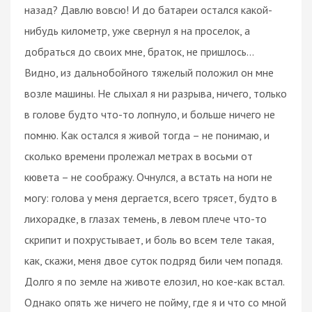
назад? Давлю вовсю! И до батареи остался какой-
нибудь километр, уже свернул я на проселок, а
добраться до своих мне, браток, не пришлось…
Видно, из дальнобойного тяжелый положил он мне
возле машины. Не слыхал я ни разрыва, ничего, только
в голове будто что-то лопнуло, и больше ничего не
помню. Как остался я живой тогда – не понимаю, и
сколько времени пролежал метрах в восьми от
кювета – не соображу. Очнулся, а встать на ноги не
могу: голова у меня дергается, всего трясет, будто в
лихорадке, в глазах темень, в левом плече что-то
скрипит и похрустывает, и боль во всем теле такая,
как, скажи, меня двое суток подряд били чем попадя.
Долго я по земле на животе елозил, но кое-как встал.
Однако опять же ничего не пойму, где я и что со мной