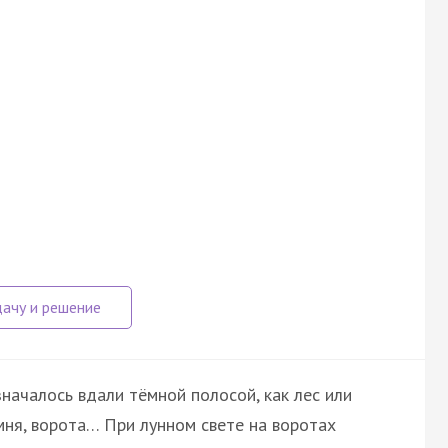
началось вдали тёмной полосой, как лес или
мня, ворота… При лунном свете на воротах