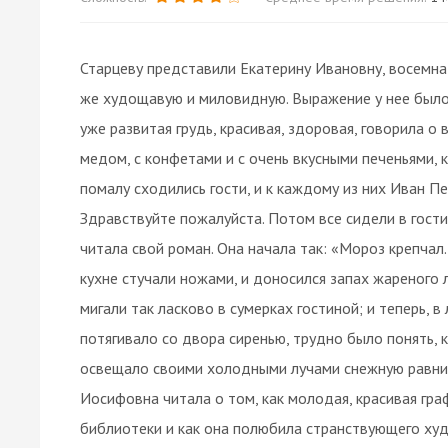
Старцеву представили Екатерину Ивановну, восемн
же худощавую и миловидную. Выражение у нее было 
уже развитая грудь, красивая, здоровая, говорила о 
медом, с конфетами и с очень вкусными печеньями, 
помалу сходились гости, и к каждому из них Иван П
Здравствуйте пожалуйста. Потом все сидели в гости
читала свой роман. Она начала так: «Мороз крепчал.
кухне стучали ножами, и доносился запах жареного лу
мигали так ласково в сумерках гостиной; и теперь, в
потягивало со двора сиренью, трудно было понять, 
освещало своими холодными лучами снежную равнин
Иосифовна читала о том, как молодая, красивая гра
библиотеки и как она полюбила странствующего худо