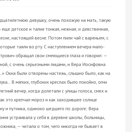
адцатилетнюю девушку, очень похожую на мать, такую
еще детское и талия тонкая, нежная; и девственная,
весне, настоящей весне. Потом пили чай с вареньем, с
которые таяли во рту. С наступлением вечера мало-
етрович обращал свои смеющиеся глаза и говорил: —
ной, с очень серьезными лицами, и Вера Иосифовна
..» Окна были отворены настежь, слышно было, как на
ка... В мягких, глубоких креслах было покойно, огни
 летний вечер, когда долетали с улицы голоса, смех и
как это крепчал мороз и как заходившее солнце
у и путника, одиноко шедшего по дороге; Вера
финя устраивала у себя в деревне школы, больницы,
жника, — читала о том, чего никогда не бывает в