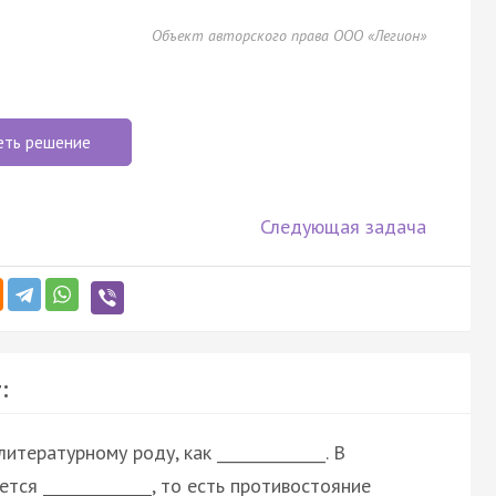
Объект авторского права ООО «Легион»
еть решение
Следующая задача
:
тературному роду, как ______________. В
ся ______________, то есть противостояние