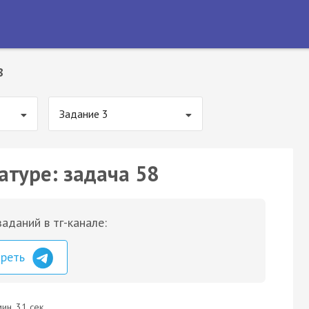
8
Задание 3
атуре: задача 58
аданий в тг-канале:
треть
ин. 31 сек.