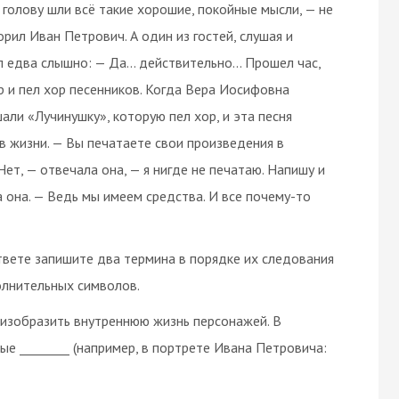
в голову шли всё такие хорошие, покойные мысли, — не
орил Иван Петрович. А один из гостей, слушая и
 едва слышно: — Да... действительно... Прошел час,
тр и пел хор песенников. Когда Вера Иосифовна
али «Лучинушку», которую пел хор, и эта песня
 в жизни. — Вы печатаете свои произведения в
ет, — отвечала она, — я нигде не печатаю. Напишу и
ла она. — Ведь мы имеем средства. И все почему-то
вете запишите два термина в порядке их следования
олнительных символов.
ы изобразить внутреннюю жизнь персонажей. В
 ________ (например, в портрете Ивана Петровича: