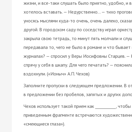
жизни, и все-таки слушать было приятно, удобно, и 
хотелось вставать. — Недурственно... — тихо прогов
уносясь мыслями куда-то очень, очень далеко, сказал
другой. В городском саду по соседству играл оркес
закрыла свою тетрадь, то минут пять молчали и слуш
передавала то, чего не было в романе и что бывает
журналах? — спросил у Веры Иосифовны Старцев. — Н
спрячу у себя в шкапу. Для чего печатать? — поясни
вздохнули. («Ионыч» А.П. Чехов)
Заполните пропуски в следующем предложении. В от
в предложении без пробелов, запятых и других доп
Чехов использует такой прием как __________, чтоб
приведенным фрагменте встречаются художественные
«смеющиеся глаза»).