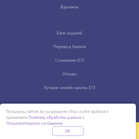
Варианты
Банк заданий
Перевод баллов
Сочинение ЕГЭ
Отзывы
Лучшие онлайн-школы ЕГЭ
Пользуясь сайтом, вы разрешаете сбор cookie-файлов и
принимаете
Политику обработки данных
и
Пользовательское соглашение
.
Бесплатная летняя школа
OK
ПОДРОБНЕЕ
ПРОВЕДИ ЭТО ЛЕТО С ПОЛЬЗОЙ