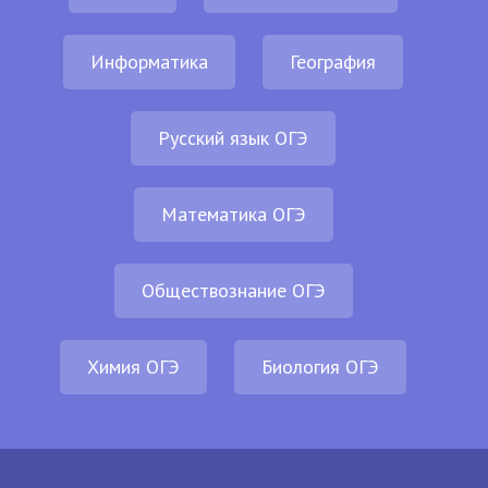
Информатика
География
Русский язык ОГЭ
Математика ОГЭ
Обществознание ОГЭ
Химия ОГЭ
Биология ОГЭ