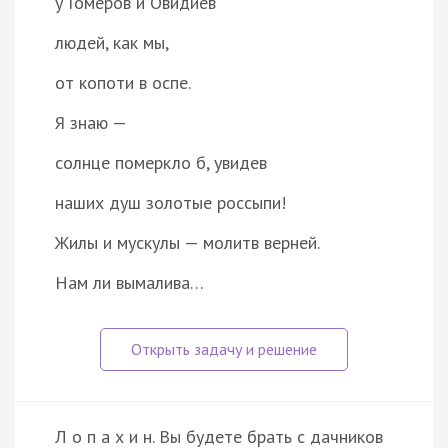
у Гомеров и Овидиев
людей, как мы,
от копоти в оспе.
Я знаю —
солнце померкло б, увидев
наших душ золотые россыпи!
Жилы и мускулы — молитв верней.
Нам ли вымалива…
Л о п а х и н. Вы будете брать с дачников