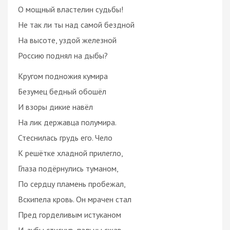
О мощный властелин судьбы!
Не так ли ты над самой бездной
На высоте, уздой железной
Россию поднял на дыбы?
Кругом подножия кумира
Безумец бедный обошёл
И взоры дикие навёл
На лик державца полумира.
Стеснилась грудь его. Чело
К решётке хладной прилегло,
Глаза подёрнулись туманом,
По сердцу пламень пробежал,
Вскипела кровь. Он мрачен стал
Пред горделивым истуканом
И, зубы стиснув, пальцы сжав,