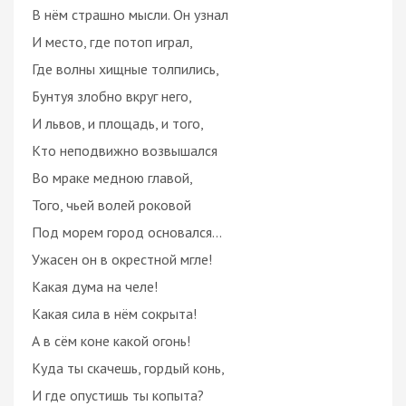
В нём страшно мысли. Он узнал
И место, где потоп играл,
Где волны хищные толпились,
Бунтуя злобно вкруг него,
И львов, и площадь, и того,
Кто неподвижно возвышался
Во мраке медною главой,
Того, чьей волей роковой
Под морем город основался…
Ужасен он в окрестной мгле!
Какая дума на челе!
Какая сила в нём сокрыта!
А в сём коне какой огонь!
Куда ты скачешь, гордый конь,
И где опустишь ты копыта?