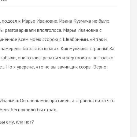
, подсел к Марье Ивановне. Ивана Кузмича не было
Мы разговаривали вполголоса. Марья Ивановна с
иненное всем моею ссорою с Швабриным. «Я так и
ы намерены биться на шпагах. Как мужчины странны! За
забыли, они готовы резаться и жертвовать не только
.. Но я уверена, что не вы зачинщик ссоры. Верно,
Иваныча. Он очень мне противен; а странно: ни за что
о меня беспокоило бы страх.
вы ему, или нет?