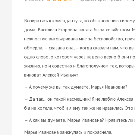
Возвратясь к коменданту, я, по обыкновению своему
дома; Василиса Егоровна занята была хозяйством. 
нежностию выговаривала мне за беспокойство, прич
обмерла, — сказала она, — когда сказали нам, что в
одно слово, о котором через неделю верно б они по
жизнию, но и совестию и благополучием тех, которые.
виноват Алексей Иваныч».
— А почему же вы так думаете, Марья Ивановна?
— Да так... он такой насмешник! Я не люблю Алексея 
б я не хотела, чтоб и я ему так же не нравилась. Эт
— А как вы думаете, Марья Ивановна? Нравитесь ли 
Марья Ивановна заикнулась и покраснела.