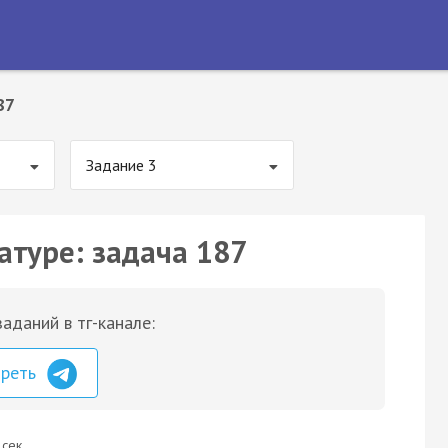
87
Задание 3
атуре: задача 187
аданий в тг-канале:
треть
 сек.