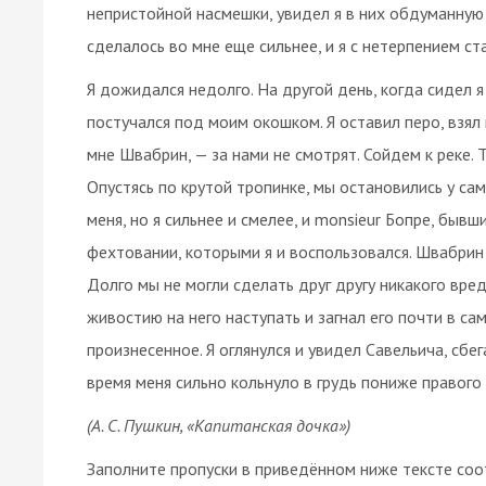
непристойной насмешки, увидел я в них обдуманную 
сделалось во мне еще сильнее, и я с нетерпением ст
Я дожидался недолго. На другой день, когда сидел 
постучался под моим окошком. Я оставил перо, взял
мне Швабрин, — за нами не смотрят. Сойдем к реке.
Опустясь по крутой тропинке, мы остановились у са
меня, но я сильнее и смелее, и monsieur Бопре, быв
фехтовании, которыми я и воспользовался. Швабрин 
Долго мы не могли сделать друг другу никакого вред
живостию на него наступать и загнал его почти в сам
произнесенное. Я оглянулся и увидел Савельича, сбе
время меня сильно кольнуло в грудь пониже правого п
(А. С. Пушкин, «Капитанская дочка»)
Заполните пропуски в приведённом ниже тексте со