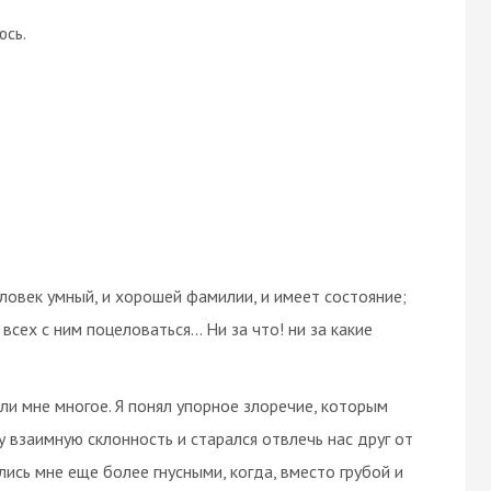
юсь.
еловек умный, и хорошей фамилии, и имеет состояние;
сех с ним поцеловаться... Ни за что! ни за какие
ли мне многое. Я понял упорное злоречие, которым
 взаимную склонность и старался отвлечь нас друг от
лись мне еще более гнусными, когда, вместо грубой и