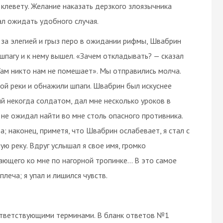
клевету. Желание наказать дерзкого злоязычника
ал ожидать удобного случая.
я за элегией и грыз перо в ожидании рифмы, Швабрин
 шпагу и к нему вышел. «Зачем откладывать? — сказал
 Там никто нам не помешает». Мы отправились молча.
мой реки и обнажили шпаги. Швабрин был искуснее
ший некогда солдатом, дал мне несколько уроков в
не ожидал найти во мне столь опасного противника.
а; наконец, приметя, что Швабрин ослабевает, я стал с
ую реку. Вдруг услышал я свое имя, громко
гающего ко мне по нагорной тропинке... В это самое
леча; я упал и лишился чувств.
ответствующими терминами. В бланк ответов №1