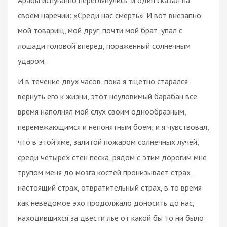
своем наречии: «Среди нас смерть». И вот внезапно
мой товарищ, мой друг, почти мой брат, упал с
лошади головой вперед, пораженный солнечным
ударом.
И в течение двух часов, пока я тщетно старался
вернуть его к жизни, этот неуловимый барабан все
время наполнял мой слух своим однообразным,
перемежающимся и непонятным боем; и я чувствовал,
что в этой яме, залитой пожаром солнечных лучей,
среди четырех стен песка, рядом с этим дорогим мне
трупом меня до мозга костей пронизывает страх,
настоящий страх, отвратительный страх, в то время
как неведомое эхо продолжало доносить до нас,
находившихся за двести лье от какой бы то ни было