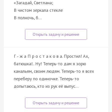
«Загадай, Светлана;
В чистом зеркала стекле
В полночь, б…
Г ‑ ж а П р о с т а к о в а. Простил! Ах,
батюшка!.. Ну! Теперь-то дам я зорю
канальям, своим людям. Теперь-то я всех
переберу по одиночке. Теперь-то
допытаюсь, кто из рук её выпус…