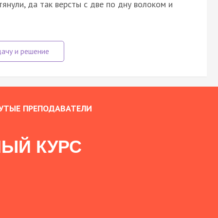
янули, да так версты с две по дну волоком и
УТЫЕ ПРЕПОДАВАТЕЛИ
ЫЙ КУРС