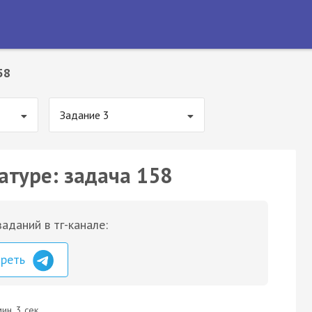
58
Задание 3
атуре: задача 158
аданий в тг-канале:
треть
ин. 3 сек.