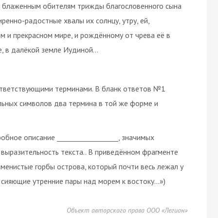
м и блаженным обителям трижды благословенного сына
ренно-радостные хвалы их солнцу, утру, ей,
м и прекрасном мире, и рождённому от чрева её в
, в далёкой земле Иудиной…
ответствующими терминами. В бланк ответов №1
льных символов два термина в той же форме и
обное описание __________________, значимых
выразительность текста.. В приведённом фрагменте
аменистые горбы острова, который почти весь лежал у
 и сияющие утренние пары над морем к востоку...»)
Объект авторского права ООО «Легион»