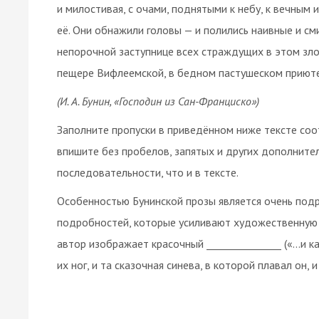
и милостивая, с очами, поднятыми к небу, к вечны
её. Они обнажили головы — и полились наивные и сми
непорочной заступнице всех страждущих в этом зло
пещере Вифлеемской, в бедном пастушеском приюте
(И. А. Бунин, «Господин из Сан-Франциско»)
Заполните пропуски в приведённом ниже тексте со
впишите без пробелов, запятых и других дополните
последовательности, что и в тексте.
Особенностью Бунинской прозы является очень подр
подробностей, которые усиливают художественную 
автор изображает красочный _______________ («…и к
их ног, и та сказочная синева, в которой плавал он,