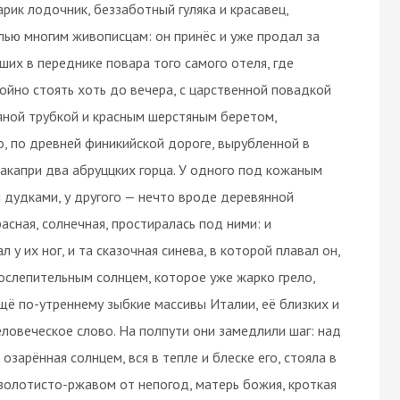
арик лодочник, беззаботный гуляка и красавец,
лью многим живописцам: он принёс и уже продал за
их в переднике повара того самого отеля, где
койно стоять хоть до вечера, с царственной повадкой
няной трубкой и красным шерстяным беретом,
, по древней финикийской дороге, вырубленной в
Анакапри два абруццких горца. У одного под кожаным
 дудками, у другого — нечто вроде деревянной
расная, солнечная, простиралась под ними: и
у их ног, и та сказочная синева, в которой плавал он,
 ослепительным солнцем, которое уже жарко грело,
щё по-утреннему зыбкие массивы Италии, её близких и
еловеческое слово. На полпути они замедлили шаг: над
озарённая солнцем, вся в тепле и блеске его, стояла в
золотисто-ржавом от непогод, матерь божия, кроткая