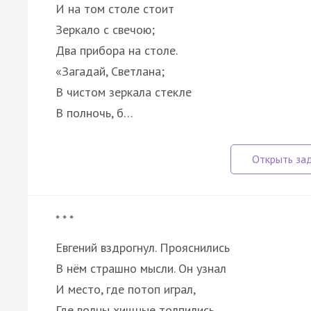
И на том столе стоит
Зеркало с свечою;
Два прибора на столе.
«Загадай, Светлана;
В чистом зеркала стекле
В полночь, б…
* * *
Евгений вздрогнул. Прояснились
В нём страшно мысли. Он узнал
И место, где потоп играл,
Где волны хищные толпились,