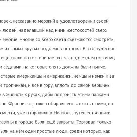
ловек, несказанно мерзкий в удовлетворении своей
и людей, наделавший над ними жестокостей сверх
и многие, многие со всего света съезжаются смотреть
ом из самых крутых подъёмов острова. В это чудесное
 ещё спали по гостиницам, хотя к подъездам гостиниц
и сёдлами, на которые опять должны были нынче,
старые американцы и американки, немцы и немки и за
тропинкам, и всё в гору, вплоть до самой вершины
и в жилистых руках, дабы подгонять этими палками
 Сан-Франциско, тоже собиравшегося ехать с ними, но
 смерти, уже отправили в Неаполь, путешественники
агазины в городе были ещё закрыты. Торговал только
ыли на нём одни простые люди, среди которых, как