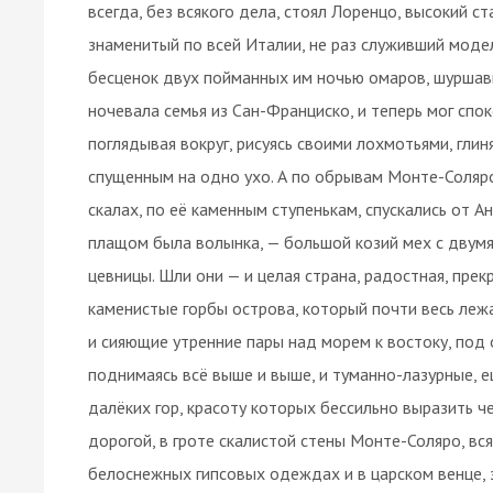
всегда, без всякого дела, стоял Лоренцо, высокий ст
знаменитый по всей Италии, не раз служивший моде
бесценок двух пойманных им ночью омаров, шуршавш
ночевала семья из Сан-Франциско, и теперь мог спо
поглядывая вокруг, рисуясь своими лохмотьями, гли
спущенным на одно ухо. А по обрывам Монте-Соляро
скалах, по её каменным ступенькам, спускались от 
плащом была волынка, — большой козий мех с двумя
цевницы. Шли они — и целая страна, радостная, прек
каменистые горбы острова, который почти весь лежал 
и сияющие утренние пары над морем к востоку, под
поднимаясь всё выше и выше, и туманно-лазурные, е
далёких гор, красоту которых бессильно выразить ч
дорогой, в гроте скалистой стены Монте-Соляро, вся 
белоснежных гипсовых одеждах и в царском венце, 