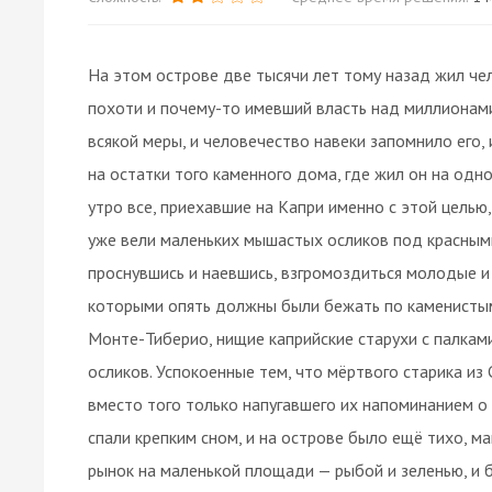
На этом острове две тысячи лет тому назад жил че
похоти и почему-то имевший власть над миллионам
всякой меры, и человечество навеки запомнило его, 
на остатки того каменного дома, где жил он на одн
утро все, приехавшие на Капри именно с этой целью,
уже вели маленьких мышастых осликов под красным
проснувшись и наевшись, взгромоздиться молодые и 
которыми опять должны были бежать по каменистым 
Монте-Тиберио, нищие каприйские старухи с палкам
осликов. Успокоенные тем, что мёртвого старика из
вместо того только напугавшего их напоминанием о
спали крепким сном, и на острове было ещё тихо, м
рынок на маленькой площади — рыбой и зеленью, и б