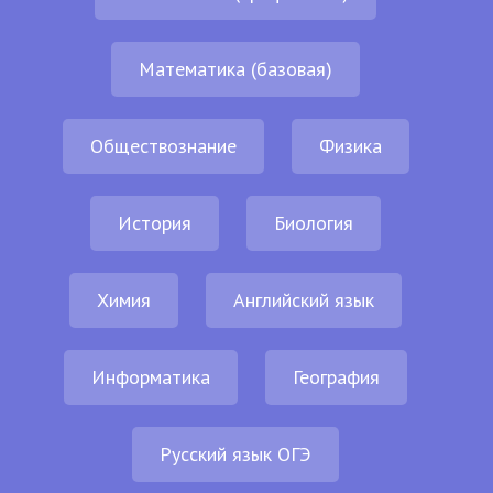
Математика (базовая)
Обществознание
Физика
История
Биология
Химия
Английский язык
Информатика
География
Русский язык ОГЭ