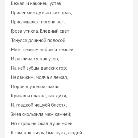
Бежал, и наконец, устав,
Прилёг между высоких трав;
Прислушался: погони нет.
Гроза утихла. Бледный свет
Тянулся длинной полосой
Меж тёмным небом и землёй,
И различал я, как узор,
На ней зубцы далёких гор;
Недвижим, молча я лежал,
Порой в ущелии шакал
Кричал и плакал, как дитя,
И, гладкой чешуёй блестя,
Змея скользила меж камней;
Но страх не сжал души моей:
Я сам, как зверь, был чужд людей