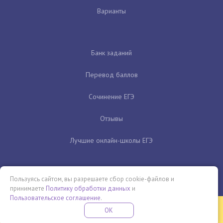
Варианты
Банк заданий
Перевод баллов
Сочинение ЕГЭ
Отзывы
Лучшие онлайн-школы ЕГЭ
Пользуясь сайтом, вы разрешаете сбор cookie-файлов и
принимаете
Политику обработки данных
и
Пользовательское соглашение
.
Бесплатная летняя школа
OK
ПОДРОБНЕЕ
ПРОВЕДИ ЭТО ЛЕТО С ПОЛЬЗОЙ