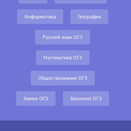
Информатика
География
Русский язык ОГЭ
Математика ОГЭ
Обществознание ОГЭ
Химия ОГЭ
Биология ОГЭ