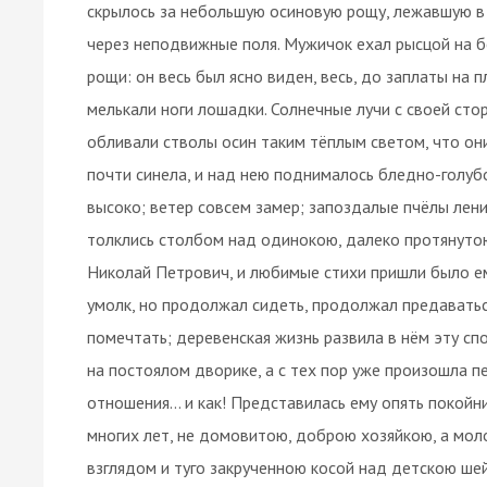
скрылось за небольшую осиновую рощу, лежавшую в п
через неподвижные поля. Мужичок ехал рысцой на 
рощи: он весь был ясно виден, весь, до заплаты на 
мелькали ноги лошадки. Солнечные лучи с своей стор
обливали стволы осин таким тёплым светом, что они
почти синела, и над нею поднималось бледно-голубо
высоко; ветер совсем замер; запоздалые пчёлы лен
толклись столбом над одинокою, далеко протянуто
Николай Петрович, и любимые стихи пришли было ему
умолк, но продолжал сидеть, продолжал предаватьс
помечтать; деревенская жизнь развила в нём эту сп
на постоялом дворике, а с тех пор уже произошла п
отношения… и как! Представилась ему опять покойни
многих лет, не домовитою, доброю хозяйкою, а мо
взглядом и туго закрученною косой над детскою шейк