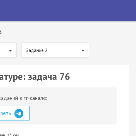
6
Задание 2
атуре: задача 76
аданий в тг-канале:
треть
ин. 13 сек.