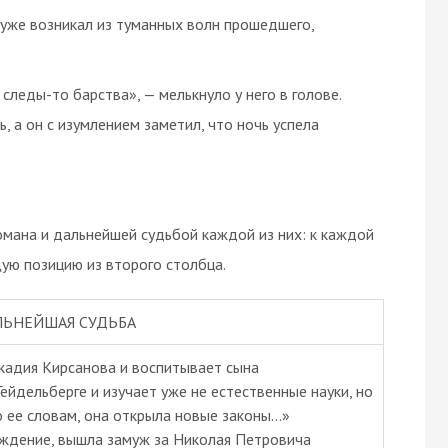
 уже возникал из туманных волн прошедшего,
, следы-то барства», — мелькнуло у него в голове.
ь, а он с изумлением заметил, что ночь успела
мана и дальнейшей судьбой каждой из них: к каждой
ую позицию из второго столбца.
ЛЬНЕЙШАЯ СУДЬБА
ркадия Кирсанова и воспитывает сына
в Гейдельберге и изучает уже не естественные науки, но
о ее словам, она открыла новые законы...»
ождение, вышла замуж за Николая Петровича