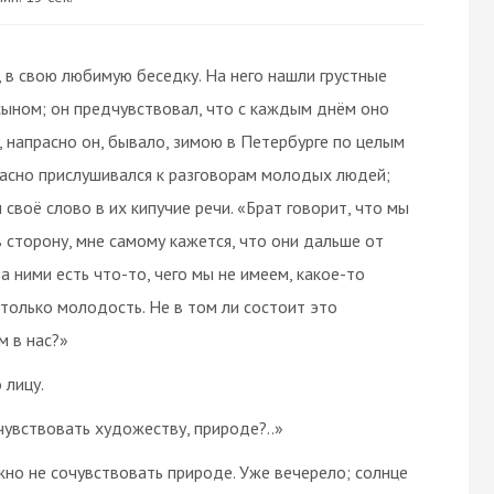
 в свою любимую беседку. На него нашли грустные
 сыном; он предчувствовал, что с каждым днём оно
, напрасно он, бывало, зимою в Петербурге по целым
асно прислушивался к разговорам молодых людей;
 своё слово в их кипучие речи. «Брат говорит, что мы
в сторону, мне самому кажется, что они дальше от
за ними есть что-то, чего мы не имеем, какое-то
олько молодость. Не в том ли состоит это
м в нас?»
 лицу.
чувствовать художеству, природе?..»
ожно не сочувствовать природе. Уже вечерело; солнце