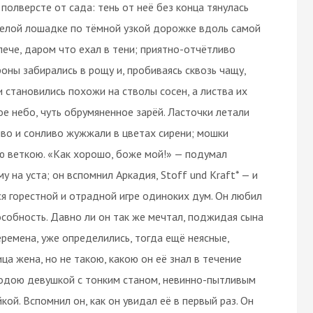
олверсте от сада: тень от неё без конца тянулась
белой лошадке по тёмной узкой дорожке вдоль самой
плече, даром что ехал в тени; приятно-отчётливо
оны забирались в рощу и, пробиваясь сквозь чащу,
 становились похожи на стволы сосен, а листва их
е небо, чуть обрумяненное зарёй. Ласточки летали
иво и сонливо жужжали в цветах сирени; мошки
ю веткою. «Как хорошо, боже мой!» — подумал
 на уста; он вспомнил Аркадия, Stoff und Kraft* — и
я горестной и отрадной игре одиноких дум. Он любил
особность. Давно ли он так же мечтал, поджидая сына
еремена, уже определились, тогда ещё неясные,
ца жена, но не такою, какою он её знал в течение
лодою девушкой с тонким станом, невинно-пытливым
ой. Вспомнил он, как он увидал её в первый раз. Он