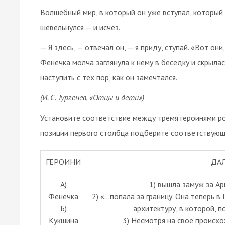
Волшебный мир, в который он уже вступал, который
шевельнулся — и исчез.
— Я здесь, — отвечал он, — я приду, ступай. «Вот они
Фенечка молча заглянула к нему в беседку и скрылас
наступить с тех пор, как он замечтался.
(И. С. Тургенев, «Отцы и дети»)
Установите соответствие между тремя героинями ро
позиции первого столбца подберите соответствующ
ГЕРОИНИ
ДА
А)
1) вышла замуж за А
Фенечка
2) «...попала за границу. Она теперь 
Б)
архитектуру, в которой, п
Кукшина
3) Несмотря на свое происх