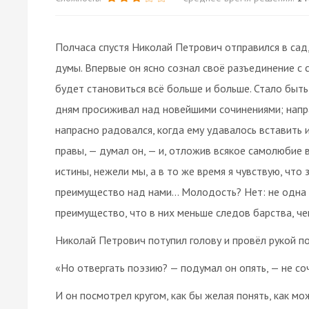
Полчаса спустя Николай Петрович отправился в сад,
думы. Впервые он ясно сознал своё разъединение с
будет становиться всё больше и больше. Стало быть
дням просиживал над новейшими сочинениями; напр
напрасно радовался, когда ему удавалось вставить и
правы, — думал он, — и, отложив всякое самолюбие 
истины, нежели мы, а в то же время я чувствую, что 
преимущество над нами… Молодость? Нет: не одна т
преимущество, что в них меньше следов барства, че
Николай Петрович потупил голову и провёл рукой по
«Но отвергать поэзию? — подумал он опять, — не со
И он посмотрел кругом, как бы желая понять, как м