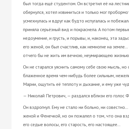
был тогда ещё студентом. Он встретил её на лестниц
обернулся, хотел извиниться и только мог пробормота
усмехнулась и вдруг как будто испугалась и побежал
приняла серьёзный вид и покраснела. А потом первы
недоумение, и грусть, и порывы, и, наконец, эта за
его женой, он был счастлив, как немногие на земле…
отчего бы не жить им вечною, неумирающею жизнью
Он не старался уяснить самому себе свою мысль, но
блаженное время чем-нибудь более сильным, нежели
Марии, ощутить её теплоту и дыхание, и ему уже чу
— Николай Петрович, — раздался вблизи его голос Ф
Он вздрогнул. Ему не стало ни больно, ни совестн
женой и Фенечкой, но он пожалел о том, что она вз
его седые волосы, его старость, его настоящее…