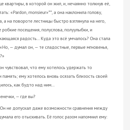
е квартиры, в которой он жил, и, нечаянно толкнув её,
ть: «Pardon, monsieur»**, а она наклонила голову,
а, а на повороте лестницы быстро взглянула на него,
е робкие посещения, полуслова, полуулыбки, и
дыхающаяся радость… Куда это всё умчалось? Она стала
 «Но, — думал он, — те сладостные, первые мгновенья,
?»
 он чувствовал, что ему хотелось удержать то
 память; ему хотелось вновь осязать близость своей
дилось, как будто над ним…
енечки, — где вы?
о… Он не допускал даже возможности сравнения между
думала его отыскивать. Её голос разом напомнил ему: