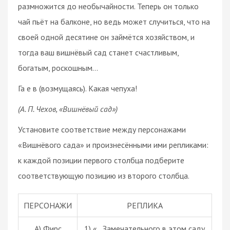
размножится до необычайности. Теперь он только
чай пьёт на балконе, но ведь может случиться, что на
своей одной десятине он займётся хозяйством, и
тогда ваш вишнёвый сад станет счастливым,
богатым, роскошным…
Га е в (возмущаясь). Какая чепуха!
(А. П. Чехов, «Вишнёвый сад»)
Установите соответствие между персонажами
«Вишнёвого сада» и произнесёнными ими репликами:
к каждой позиции первого столбца подберите
соответствующую позицию из второго столбца.
ПЕРСОНАЖИ
РЕПЛИКА
А) Фирс
1) «…Замечательного в этом саду