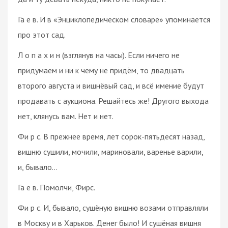
Га е в. И в «Энциклопедическом словаре» упоминается
про этот сад.
Л о п а х и н (взглянув на часы). Если ничего не
придумаем и ни к чему не придём, то двадцать
второго августа и вишнёвый сад, и всё имение будут
продавать с аукциона. Решайтесь же! Другого выхода
нет, клянусь вам. Нет и нет.
Фи р с. В прежнее время, лет сорок-пятьдесят назад,
вишню сушили, мочили, мариновали, варенье варили,
и, бывало…
Га е в. Помолчи, Фирс.
Фи р с. И, бывало, сушёную вишню возами отправляли
в Москву и в Харьков. Денег было! И сушёная вишня