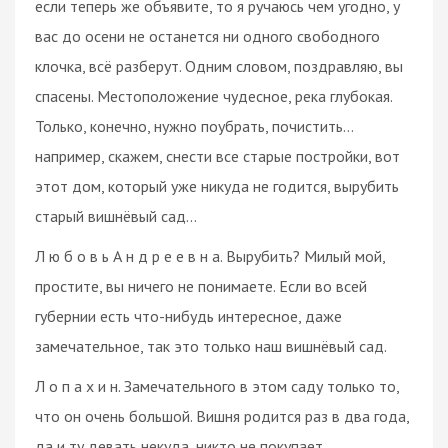
если теперь же объявите, то я ручаюсь чем угодно, у
вас до осени не останется ни одного свободного
клочка, всё разберут. Одним словом, поздравляю, вы
спасены. Местоположение чудесное, река глубокая.
Только, конечно, нужно поубрать, почистить…
например, скажем, снести все старые постройки, вот
этот дом, который уже никуда не годится, вырубить
старый вишнёвый сад…
Л ю б о в ь А н д р е е в н а. Вырубить? Милый мой,
простите, вы ничего не понимаете. Если во всей
губернии есть что-нибудь интересное, даже
замечательное, так это только наш вишнёвый сад.
Л о п а х и н. Замечательного в этом саду только то,
что он очень большой. Вишня родится раз в два года,
да и ту девать некуда, никто не покупает.