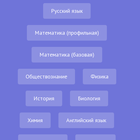
Русский язык
Математика (профильная)
Математика (базовая)
Обществознание
Физика
История
Биология
Химия
Английский язык