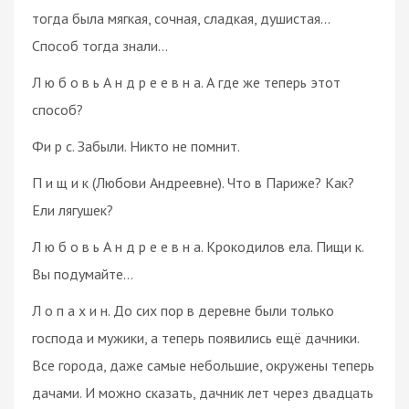
тогда была мягкая, сочная, сладкая, душистая…
Способ тогда знали…
Л ю б о в ь А н д р е е в н а. А где же теперь этот
способ?
Фи р с. Забыли. Никто не помнит.
П и щ и к (Любови Андреевне). Что в Париже? Как?
Ели лягушек?
Л ю б о в ь А н д р е е в н а. Крокодилов ела. Пищи к.
Вы подумайте…
Л о п а х и н. До сих пор в деревне были только
господа и мужики, а теперь появились ещё дачники.
Все города, даже самые небольшие, окружены теперь
дачами. И можно сказать, дачник лет через двадцать