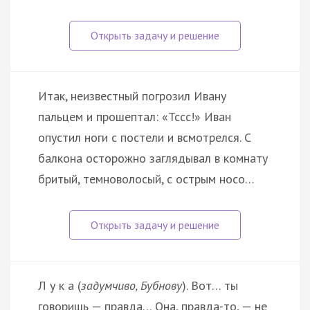
Итак, неизвестный погрозил Ивану
пальцем и прошептал: «Тссс!» Иван
опустил ноги с постели и всмотрелся. С
балкона осторожно заглядывал в комнату
бритый, темноволосый, с острым носо…
Л у к а (
задумчиво, Бубнову
). Вот… ты
говоришь — правда… Она, правда-то, — не