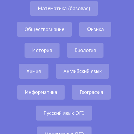
Математика (базовая)
Обществознание
Физика
История
Биология
Химия
Английский язык
Информатика
География
Русский язык ОГЭ
Математика ОГЭ