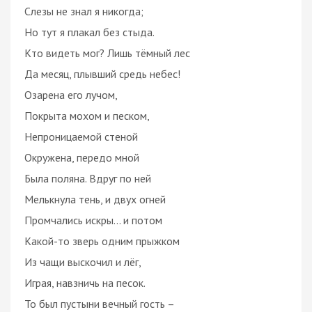
Слезы не знал я никогда;
Но тут я плакал без стыда.
Кто видеть мог? Лишь тёмный лес
Да месяц, плывший средь небес!
Озарена его лучом,
Покрыта мохом и песком,
Непроницаемой стеной
Окружена, передо мной
Была поляна. Вдруг по ней
Мелькнула тень, и двух огней
Промчались искры… и потом
Какой-то зверь одним прыжком
Из чащи выскочил и лёг,
Играя, навзничь на песок.
То был пустыни вечный гость –