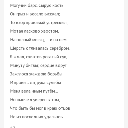
Могучий барс. Сырую кость
Он грыз и весело визжал;
То взор кровавый устремлял,
Мотая ласково хвостом,
На полный месяц, — и на нём
Шерсть отливалась серебром.
Я ждал, схватив рогатый сук,
Минуту битвы; сердце вдруг
Зажглося жаждою борьбы
И крови… да, рука судьбы
Меня вела иным путём…
Но нынче я уверен в том,
Что быть бы мог в краю отцов
Не из последних удальцов.
17