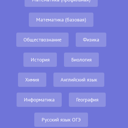
Математика (базовая)
Обществознание
Физика
История
Биология
Химия
Английский язык
Информатика
География
Русский язык ОГЭ