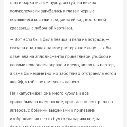
глаз и бархатистым пурпуром губ; на висках
полуколечками загибались к глазам черные
лоснящиеся косички, придавая ей вид восточной
красавицы с лубочной картинки.
— Вот если бы я была певица и пела на эстраде, —
сказала она, глядя на мое растерянное лицо, — я бы
отвечала на аплодисменты приветливой улыбкой и
легкими поклонами вправо и влево, вверх и в партер,
а сама бы незаметно, но заботливо отстраняла ногой
шлейф, чтобы не наступить на него...
На «капустнике» она много курила и все
прихлебывала шампанское, пристально смотрела на
актеров, с бойкими выкриками и припевами
изображавших нечто будто бы парижское, на
большого Станиславского с белыми волосами и