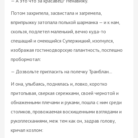
— А это что за красавец? Ненавижу.
Потом захрипела, засвистала и загремела,
вприпрыжку затопала полькой шарманка — и к нам,
скользя, подлетел маленький, вечно куда-то
спешащий и смеющийся Сулержицкий, изогнулся,
изображая гостинодворскую галантность, поспешно
пробормотал:
— Дозвольте пригласить на полечку Транблан...
И она, улыбаясь, поднялась и, ловко, коротко
притопывая, сверкая сережками, своей чернотой и
обнаженными плечами и руками, пошла с ним среди
столиков, провожаемая восхищенными взглядами и
рукоплесканиями, меж тем как он, задрав голову,
кричал козлом: