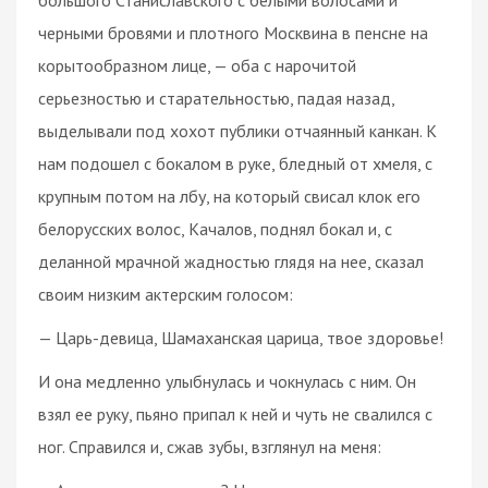
черными бровями и плотного Москвина в пенсне на
корытообразном лице, — оба с нарочитой
серьезностью и старательностью, падая назад,
выделывали под хохот публики отчаянный канкан. К
нам подошел с бокалом в руке, бледный от хмеля, с
крупным потом на лбу, на который свисал клок его
белорусских волос, Качалов, поднял бокал и, с
деланной мрачной жадностью глядя на нее, сказал
своим низким актерским голосом:
— Царь-девица, Шамаханская царица, твое здоровье!
И она медленно улыбнулась и чокнулась с ним. Он
взял ее руку, пьяно припал к ней и чуть не свалился с
ног. Справился и, сжав зубы, взглянул на меня: