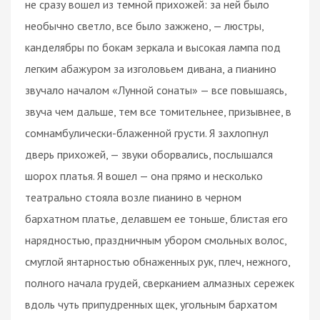
не сразу вошел из темной прихожей: за ней было
необычно светло, все было зажжено, — люстры,
канделябры по бокам зеркала и высокая лампа под
легким абажуром за изголовьем дивана, а пианино
звучало началом «Лунной сонаты» — все повышаясь,
звуча чем дальше, тем все томительнее, призывнее, в
сомнамбулически-блаженной грусти. Я захлопнул
дверь прихожей, — звуки оборвались, послышался
шорох платья. Я вошел — она прямо и несколько
театрально стояла возле пианино в черном
бархатном платье, делавшем ее тоньше, блистая его
нарядностью, праздничным убором смольных волос,
смуглой янтарностью обнаженных рук, плеч, нежного,
полного начала грудей, сверканием алмазных сережек
вдоль чуть припудренных щек, угольным бархатом