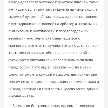
всего надевала гранатовое бархатное платье и такие
же туфли с золотыми застёжками (а на курсы ходила
скромной курсисткой, завтракала за тридцать копеек
в вегетарианской столовой на Арбате); и насколько я
был склонен к болтливости, к простосердечной
весёлости, настолько она была чаще всего
молчалива: всё что-то думала, всё как будто во что-
то мысленно вникала; лёжа на диване с книгой в
руках, часто опускала её и вопросительно глядела
перед собой: я это видел, заезжая иногда к ней и
днём, потому что каждый месяц она дня три-четыре
совсем не выходила и не выезжала из дому, лежала и
читала, заставляя и меня сесть в кресло возле дивана
и молча читать.
— Вы ужасно болтливы и непоседливы, — говорила