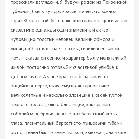
провожали взглядами. Я, будучи родом из Пензенской
губернии, был в ту пору красив почему-то южной,
горячей красотой, был даже «неприлично красив», как
сказал мне однажды один знаменитый актёр,
чудовищно толстый человек, великий обжора и
умница. «Чёрт вас знает, кто вы, сицилианец какой-
то», — сказал он сонно; и характер был у меня южный,
живой, постоянно готовый к счастливой улыбке, к
доброй шутке. А у неё красота была какая-то
индийская, персидская: смугло-янтарное лицо,
великолепные и несколько зловещие в своей густой
черноте волосы, мягко блестящие, как чёрный
соболий мех, брови, чёрные, как бархатный уголь,
глаза; пленительный бархатисто-пунцовыми губами
рот оттенён был тёмным пушком; выезжая, она чаще