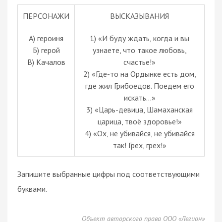
ПЕРСОНАЖИ
ВЫСКАЗЫВАНИЯ
А) героиня
1) «И буду ждать, когда и вы
Б) герой
узнаете, что такое любовь,
В) Качалов
счастье!»
2) «Где-то на Ордынке есть дом,
где жил Грибоедов. Поедем его
искать...»
3) «Царь-девица, Шамаханская
царица, твоё здоровье!»
4) «Ох, не убивайся, не убивайся
так! Грех, грех!»
Запишите выбранные цифры под соответствующими
буквами.
Объект авторского права ООО «Легион»