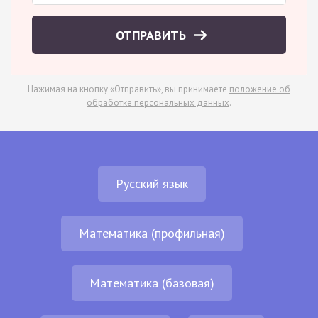
ОТПРАВИТЬ
Нажимая на кнопку «Отправить», вы принимаете
положение об
обработке персональных данных
.
Русский язык
Математика (профильная)
Математика (базовая)