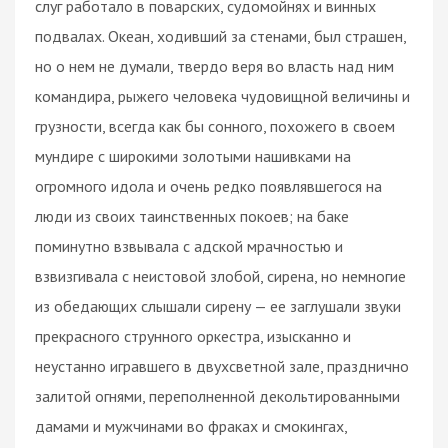
слуг работало в поварских, судомойнях и винных
подвалах. Океан, ходивший за стенами, был страшен,
но о нем не думали, твердо веря во власть над ним
командира, рыжего человека чудовищной величины и
грузности, всегда как бы сонного, похожего в своем
мундире с широкими золотыми нашивками на
огромного идола и очень редко появлявшегося на
люди из своих таинственных покоев; на баке
поминутно взвывала с адской мрачностью и
взвизгивала с неистовой злобой, сирена, но немногие
из обедающих слышали сирену — ее заглушали звуки
прекрасного струнного оркестра, изысканно и
неустанно игравшего в двухсветной зале, празднично
залитой огнями, переполненной декольтированными
дамами и мужчинами во фраках и смокингах,