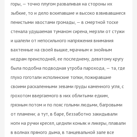
горы, — точно плугом разваливая на стороны их
зыбкие, то и дело вскипавшие и высоко взвивавшиеся
пенистыми хвостами громады, — в смертной тоске
стенала удушаемая туманом сирена, мерзли от стужи
и шалели от непосильного напряжения внимания
вахтенные на своей вышке, мрачным и знойным
недрам преисподней, ее последнему, девятому кругу
была подобна подводная утроба парохода, — та, где
глухо гоготали исполинские топки, пожиравшие
своими раскаленными зевами груды каменного угля, с
грохотом ввергаемого в них облитыми едким,
грязным потом и по пояс голыми людьми, багровыми
от пламени; а тут, в баре, беззаботно закидывали
ноги на ручки кресел, цедили коньяк и ликеры, плавали
в волнах пряного дыма, в танцевальной зале все