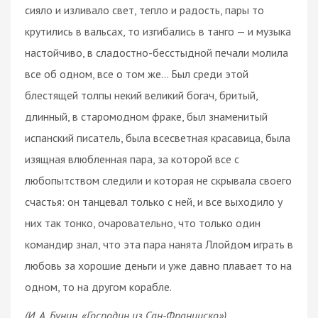
сияло и изливало свет, тепло и радость, пары то
крутились в вальсах, то изгибались в танго — и музыка
настойчиво, в сладостно-бесстыдной печали молила
все об одном, все о том же... Был среди этой
блестящей толпы некий великий богач, бритый,
длинный, в старомодном фраке, был знаменитый
испанский писатель, была всесветная красавица, была
изящная влюбленная пара, за которой все с
любопытством следили и которая не скрывала своего
счастья: он танцевал только с ней, и все выходило у
них так тонко, очаровательно, что только один
командир знал, что эта пара нанята Ллойдом играть в
любовь за хорошие деньги и уже давно плавает то на
одном, то на другом корабле.
(И. А. Бунин, «Господин из Сан-Франциско»)