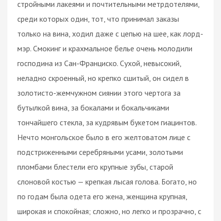
стройными лакеями и почтительными метрдотелями,
среди которых один, тот, что принимал заказы
только на вина, ходил даже с цепью на шее, как лорд-
мэр. Смокинг и крахмальное белье очень молодили
господина из Сан-Франциско. Сухой, невысокий,
неладно скроенный, но крепко сшитый, он сидел в
золотисто-жемчужном сиянии этого чертога за
бутылкой вина, за бокалами и бокальчиками
тончайшего стекла, за кудрявым букетом гиацинтов.
Нечто монгольское было в его желтоватом лице с
подстриженными серебряными усами, золотыми
пломбами блестели его крупные зубы, старой
слоновой костью — крепкая лысая голова. Богато, но
по годам была одета его жена, женщина крупная,
широкая и спокойная; сложно, но легко и прозрачно, с