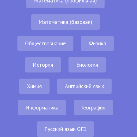
Математика (профильная)
Математика (базовая)
Обществознание
Физика
История
Биология
Химия
Английский язык
Информатика
География
Русский язык ОГЭ