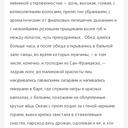
невинной откровенностью — дочь, высокая, тонкая, с
великолепными волосами, прелестно убранными, с
ароматическим от фиалковых лепешечек дыханием и
с нежнейшими розовыми прыщиками возле губ и
между лопаток, чуть припудренных... Обед длился
больше часа, а после обеда открывались в бальной
зале танцы, во время которых мужчины, — в том
числе, конечно, и господин из Сан-Франциско, —
задрав ноги, до малиновой красноты лиц
накуривались гаванскими сигарами и напивались
ликерами в баре, где служили негры в красных
камзолах, с белками, похожими на облупленные
крутые яйца. Океан с гулом ходил за стеной черными
горами, вьюга крепко свистала в отяжелевших
снастях, пароход весь дрожал, одолевая и ее, и эти