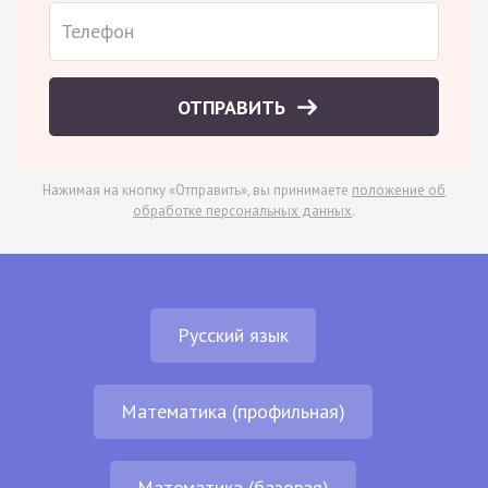
ОТПРАВИТЬ
Нажимая на кнопку «Отправить», вы принимаете
положение об
обработке персональных данных
.
Русский язык
Математика (профильная)
Математика (базовая)