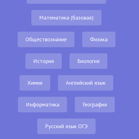
Математика (базовая)
Обществознание
Физика
История
Биология
Химия
Английский язык
Информатика
География
Русский язык ОГЭ