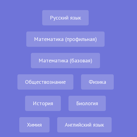
Русский язык
Математика (профильная)
Математика (базовая)
Обществознание
Физика
История
Биология
Химия
Английский язык