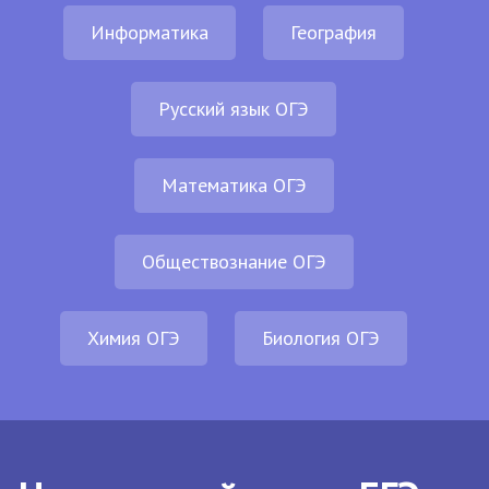
Информатика
География
Русский язык ОГЭ
Математика ОГЭ
Обществознание ОГЭ
Химия ОГЭ
Биология ОГЭ