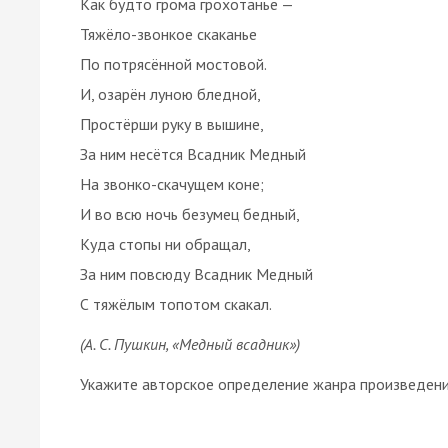
Как будто грома грохотанье —
Тяжёло-звонкое скаканье
По потрясённой мостовой.
И, озарён луною бледной,
Простёрши руку в вышине,
За ним несётся Всадник Медный
На звонко-скачущем коне;
И во всю ночь безумец бедный,
Куда стопы ни обращал,
За ним повсюду Всадник Медный
С тяжёлым топотом скакал.
(А. С. Пушкин, «Медный всадник»)
Укажите авторское определение жанра произведения