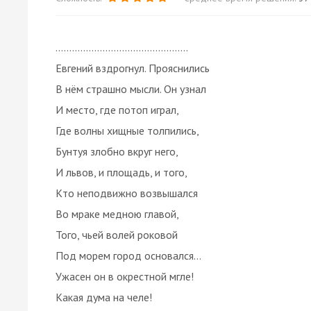
................................................
Евгений вздрогнул. Прояснились
В нём страшно мысли. Он узнал
И место, где потоп играл,
Где волны хищные толпились,
Бунтуя злобно вкруг него,
И львов, и площадь, и того,
Кто неподвижно возвышался
Во мраке медною главой,
Того, чьей волей роковой
Под морем город основался…
Ужасен он в окрестной мгле!
Какая дума на челе!