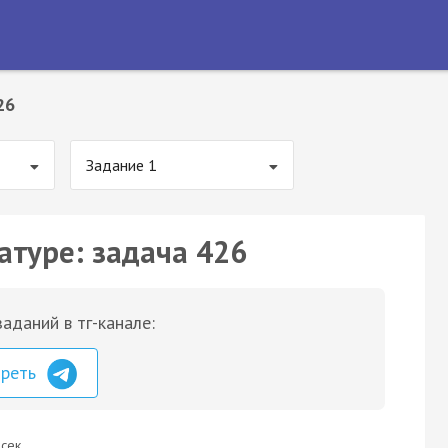
26
Задание 1
атуре: задача 426
аданий в тг-канале:
треть
сек.