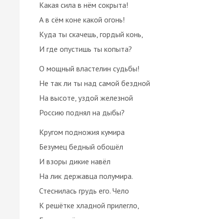
Какая сила в нём сокрыта!
А в сём коне какой огонь!
Куда ты скачешь, гордый конь,
И где опустишь ты копыта?
О мощный властелин судьбы!
Не так ли ты над самой бездной
На высоте, уздой железной
Россию поднял на дыбы?
Кругом подножия кумира
Безумец бедный обошёл
И взоры дикие навёл
На лик державца полумира.
Стеснилась грудь его. Чело
К решётке хладной прилегло,