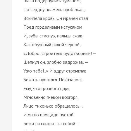
Глаза подёрнулись туманом,
По сердцу пламень пробежал,
Вскипела кровь. Он мрачен стал
Пред горделивым истуканом
И, зубы стиснув, пальцы сжав,
Как обуянный силой чёрной,
«Добро, строитель чудотворный! —
Шепнул он, злобно задрожав, —
Ужо тебе!..» И вдруг стремглав
Бежать пустился. Показалось
Ему, что грозного царя,
Мгновенно гневом возгоря,
Лицо тихонько обращалось…
И он по площади пустой
Бежит и слышит за собой —