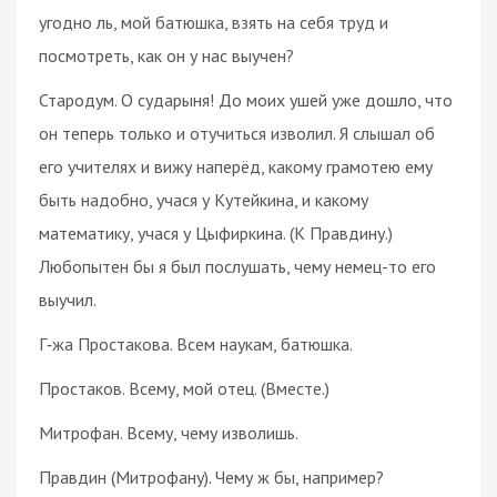
угодно ль, мой батюшка, взять на себя труд и
посмотреть, как он у нас выучен?
Стародум. О сударыня! До моих ушей уже дошло, что
он теперь только и отучиться изволил. Я слышал об
его учителях и вижу наперёд, какому грамотею ему
быть надобно, учася у Кутейкина, и какому
математику, учася у Цыфиркина. (К Правдину.)
Любопытен бы я был послушать, чему немец-то его
выучил.
Г‑жа Простакова. Всем наукам, батюшка.
Простаков. Всему, мой отец. (Вместе.)
Митрофан. Всему, чему изволишь.
Правдин (Митрофану). Чему ж бы, например?