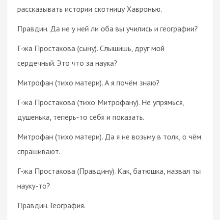
рассказывать истории скотницу Хавронью.
Правдин. Да не у ней ли оба вы учились и географии?
Г‑жа Простакова (сыну). Слышишь, друг мой
сердечный. Это что за наука?
Митрофан (тихо матери). А я почём знаю?
Г‑жа Простакова (тихо Митрофану). Не упрямься,
душенька, теперь-то себя и показать.
Митрофан (тихо матери). Да я не возьму в толк, о чём
спрашивают.
Г‑жа Простакова (Правдину). Как, батюшка, назвал ты
науку-то?
Правдин. География.