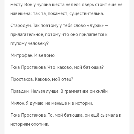
месту. Вон у чулана шеста неделя дверь стоит ещё не
навешена: так та, покамест, существительна.
Стародум. Так поэтому у тебя слово «дурак» —
прилагательное, потому что оно прилагается к
глупому человеку?
Митрофан. И ведомо.
Г‑жа Простакова. Что, каково, мой батюшка?
Простаков. Каково, мой отец?
Правдин. Нельзя лучше. В грамматике он силён.
Милон. Я думаю, не меньше и в истории.
Г‑жа Простакова. То, мой батюшка, он ещё сызмала к
историям охотник.