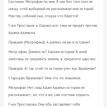
Скотинин. Митрофан по мне. Я сам без того глаз не
сведу, чтоб выборный не рассказывал мне историй.
Мастер, собачий сын, откуда что берётся!
Г‑жа Простаков а. Однако всё-таки не придёт против
Адама Адамыча.
Правдин (Митрофану). А далеко ли вы в истории?
Митр офан. Далеко ль? Какова история! В иной
залетишь за тридевять земель, в тридесято царство.
Правдин. А! так этой-то истории учит вас Вральман?
Стародум. Вральман? Имя что-то знакомое.
Митрофан. Нет, наш Адам Адамыч истории не
рассказывает; он, что я же, сам охотник слушать.
Г‑жа Простакова. Они оба заставляют себе