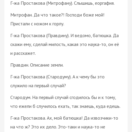
Г‑жа Простакова (Митрофану). Слышишь, еоргафия.
Митрофан. Да что такое?! Господи боже мой!
Пристали с ножом к горлу.
Г‑жа Простакова (Правдину). И ведомо, батюшка. Да
скажи ему, сделай милость, какая это наука-то, он её
и расскажет.
Правдин. Описание земли.
Г‑жа Простакова (Стародуму). А к чему бы это
служило на первый случай?
Стародум. На первый случай сгодилось бы и к тому,
что ежели б случилось ехать, так знаешь, куда едешь.
Г‑жа Простакова. Ах, мой батюшка! Да извозчики-то
на что ж? Это их дело. Это-таки и наука-то не