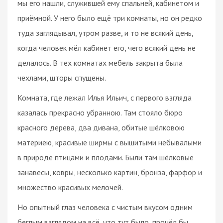
мы его нашли, служившей ему спальней, кабинетом и
приёмной. У него было ещё три комнаты, но он редко
туда заглядывал, утром разве, и то не всякий день,
когда человек мёл кабинет его, чего всякий день не
делалось. В тех комнатах мебель закрыта была
чехлами, шторы спущены.
Комната, где лежал Илья Ильич, с первого взгляда
казалась прекрасно убранною. Там стояло бюро
красного дерева, два дивана, обитые шёлковою
материею, красивые ширмы с вышитыми небывалыми
в природе птицами и плодами. Были там шёлковые
занавесы, ковры, несколько картин, бронза, фарфор и
множество красивых мелочей.
Но опытный глаз человека с чистым вкусом одним
беглым взглядом на всё, что тут было, прочёл бы