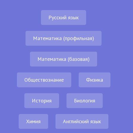
Русский язык
Математика (профильная)
Математика (базовая)
Обществознание
Физика
История
Биология
Химия
Английский язык