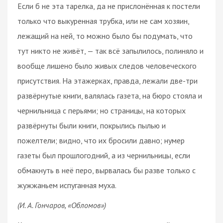
Если б не эта тарелка, да не прислонённая к постели
только что выкуренная трубка, или не сам хозяин,
лежащий на ней, то можно было бы подумать, что
тут никто не живёт, — так всё запылилось, полиняло и
вообще лишено было живых следов человеческого
присутствия. На этажерках, правда, лежали две-три
развёрнутые книги, валялась газета, на бюро стояла и
чернильница с перьями; но страницы, на которых
развёрнуты были книги, покрылись пылью и
пожелтели; видно, что их бросили давно; нумер
газеты был прошлогодний, а из чернильницы, если
обмакнуть в неё перо, вырвалась бы разве только с
жужжаньем испуганная муха.
(И. А. Гончаров, «Обломов»)