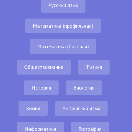
Русский язык
Математика (профильная)
Математика (базовая)
Обществознание
Физика
История
Биология
Химия
Английский язык
Информатика
География