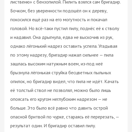
лиственю» с бензопилой. Пилить взялся сам бригадир.
Бочком, без уверенности подошёл он к дереву,
покосился ещё раз на его могутность и покачал
головой. Но всё‑таки пустил пилу, поднёс её к стволу
и надавил. Она дрыгнула, едва не выскочив из рук,
однако лёгонький надрез оставить успела. Угадывая
по этому надрезу, бригадир нажал сильнее — пила
зашлась высоким натужным воем, из‑под неё
брызнула лёгонькая струйка бесцветных пыльных
опилок, но бригадир видел, что пила не идёт. Качать
её толстый ствол не позволял, можно было лишь
опоясать его кругом неглубоким надрезом — не
больше. Это было всё равно что давить острой
опасной бритвой по чурке, стараясь её перерезать, —
результат один. И бригадир оставил пилу.