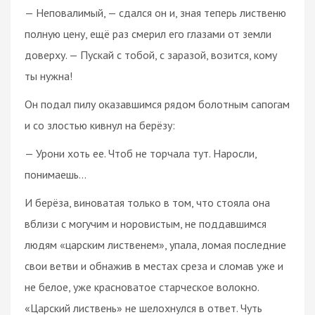
— Неповалимый, — сдался он и, зная теперь лиственю
полную цену, ещё раз смерил его глазами от земли
доверху. — Пускай с тобой, с заразой, возится, кому
ты нужна!
Он подал пилу оказавшимся рядом болотным сапогам
и со злостью кивнул на берёзу:
— Урони хоть ее. Чтоб не торчала тут. Наросли,
понимаешь…
И берёза, виноватая только в том, что стояла она
вблизи с могучим и норовистым, не поддавшимся
людям «царским лиственем», упала, ломая последние
свои ветви и обнажив в местах среза и сломав уже и
не белое, уже красноватое старческое волокно.
«Царский листвень» не шелохнулся в ответ. Чуть