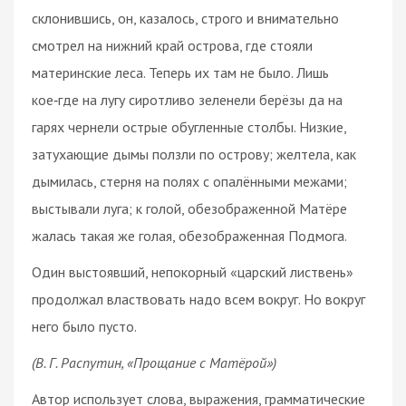
склонившись, он, казалось, строго и внимательно
смотрел на нижний край острова, где стояли
материнские леса. Теперь их там не было. Лишь
кое‑где на лугу сиротливо зеленели берёзы да на
гарях чернели острые обугленные столбы. Низкие,
затухающие дымы ползли по острову; желтела, как
дымилась, стерня на полях с опалёнными межами;
выстывали луга; к голой, обезображенной Матёре
жалась такая же голая, обезображенная Подмога.
Один выстоявший, непокорный «царский листвень»
продолжал властвовать надо всем вокруг. Но вокруг
него было пусто.
(В. Г. Распутин, «Прощание с Матёрой»)
Автор использует слова, выражения, грамматические