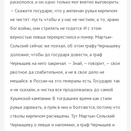
раскололся, и он одно только мог внятно выговорить:
— Скажите государю, что у англичан ружья кирпичом
не чистят: пусть чтобы и у нас не чистили, а то, храни
бог войны, они стрелять не годятся. И с этою
верностью левша перекрестился и помер. Мартын-
Сольский сейчас же поехал, об этом графу Чернышеву
доложил, чтобы до государя довести, а граф
Чернышев на него закричал: — Знай, — говорит, — свое
рвотное да слабительное, а не в свое дело не
мешайся: в России на это генералы есть. Государю так
и не сказали, и чистка все продолжалась до самой
Крымской кампании. В тогдашнее время как стали
ружья заряжать, а пули в них и болтаются, потому что
стволы кирпичом расчищены. Тут Мартын-Сольский
Чернышеву о левше и напомнил, а граф Чернышев и