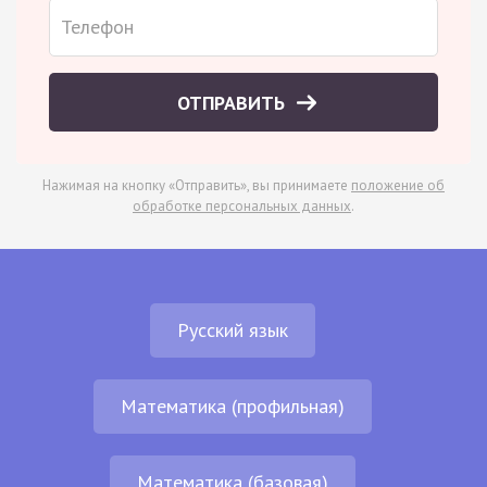
ОТПРАВИТЬ
Нажимая на кнопку «Отправить», вы принимаете
положение об
обработке персональных данных
.
Русский язык
Математика (профильная)
Математика (базовая)