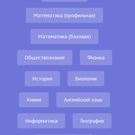
Математика (профильная)
Математика (базовая)
Обществознание
Физика
История
Биология
Химия
Английский язык
Информатика
География