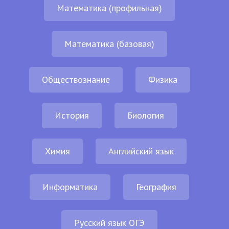
Математика (профильная)
Математика (базовая)
Обществознание
Физика
История
Биология
Химия
Английский язык
Информатика
География
Русский язык ОГЭ