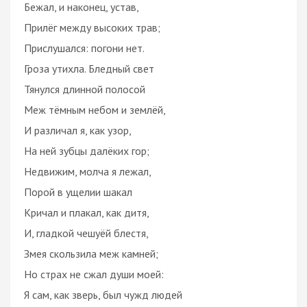
Бежал, и наконец, устав,
Прилёг между высоких трав;
Прислушался: погони нет.
Гроза утихла. Бледный свет
Тянулся длинной полосой
Меж тёмным небом и землёй,
И различал я, как узор,
На ней зубцы далёких гор;
Недвижим, молча я лежал,
Порой в ущелии шакал
Кричал и плакал, как дитя,
И, гладкой чешуёй блестя,
Змея скользила меж камней;
Но страх не сжал души моей:
Я сам, как зверь, был чужд людей