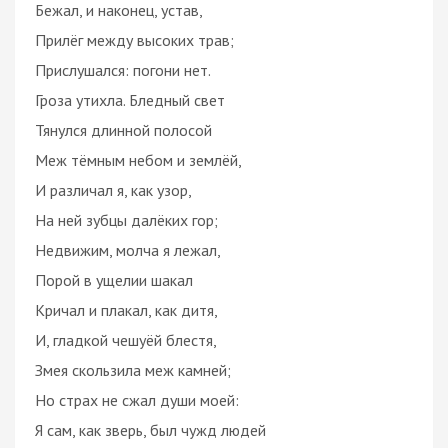
Бежал, и наконец, устав,
Прилёг между высоких трав;
Прислушался: погони нет.
Гроза утихла. Бледный свет
Тянулся длинной полосой
Меж тёмным небом и землёй,
И различал я, как узор,
На ней зубцы далёких гор;
Недвижим, молча я лежал,
Порой в ущелии шакал
Кричал и плакал, как дитя,
И, гладкой чешуёй блестя,
Змея скользила меж камней;
Но страх не сжал души моей:
Я сам, как зверь, был чужд людей