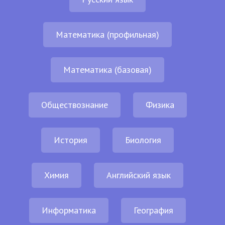
Математика (профильная)
Математика (базовая)
Обществознание
Физика
История
Биология
Химия
Английский язык
Информатика
География