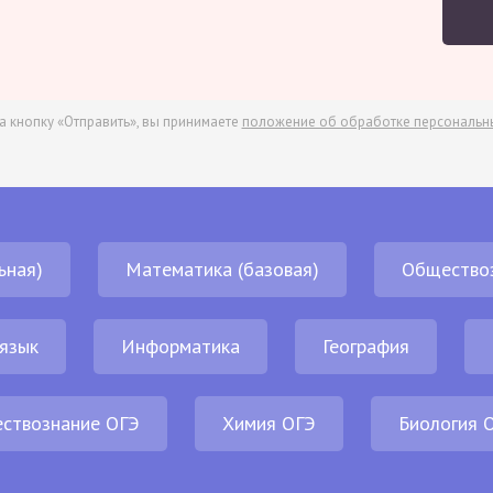
а кнопку «Отправить», вы принимаете
положение об обработке персональн
ьная)
Математика (базовая)
Общество
 язык
Информатика
География
ствознание ОГЭ
Химия ОГЭ
Биология 