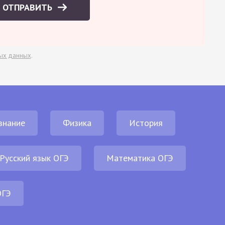
ОТПРАВИТЬ
ых данных
.
знание
Физика
История
Русский язык ОГЭ
Математика ОГЭ
ОГЭ