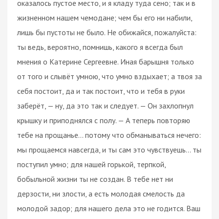
оказалось пустое место, и я кладу туда сено; так и в
жизненном нашем чемодане; чем бы его ни набили,
лишь бы пустоты не было. Не обижайся, пожалуйста:
ты ведь, вероятно, помнишь, какого я всегда был
мнения о Катерине Сергеевне. Иная барышня только
от того и слывёт умною, что умно вздыхает; а твоя за
себя постоит, да и так постоит, что и тебя в руки
заберёт, — ну, да это так и следует. — Он захлопнул
крышку и приподнялся с полу. — А теперь повторяю
тебе на прощанье… потому что обманываться нечего:
мы прощаемся навсегда, и ты сам это чувствуешь… ты
поступил умно; для нашей горькой, терпкой,
бобыльной жизни ты не создан. В тебе нет ни
дерзости, ни злости, а есть молодая смелость да
молодой задор; для нашего дела это не годится. Ваш