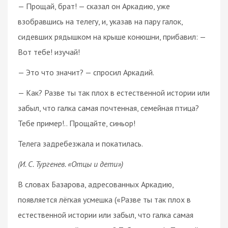
— Прощай, брат! — сказал он Аркадию, уже
взобравшись на телегу, и, указав на пару галок,
сидевших рядышком на крыше конюшни, прибавил: —
Вот тебе! изучай!
— Это что значит? — спросил Аркадий.
— Как? Разве ты так плох в естественной истории или
забыл, что галка самая почтенная, семейная птица?
Тебе пример!.. Прощайте, синьор!
Телега задребезжала и покатилась.
(И. С. Тургенев. «Отцы и дети»)
В словах Базарова, адресованных Аркадию,
появляется лёгкая усмешка («Разве ты так плох в
естественной истории или забыл, что галка самая