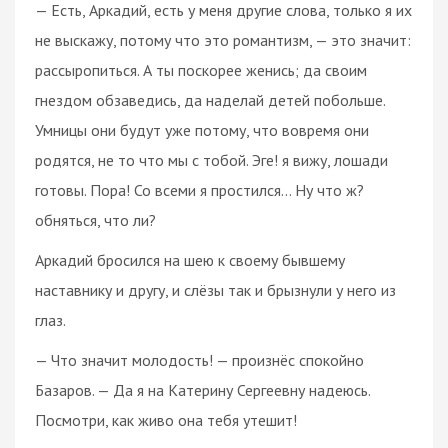
— Есть, Аркадий, есть у меня другие слова, только я их
не выскажу, потому что это романтизм, — это значит:
рассыропиться. А ты поскорее женись; да своим
гнездом обзаведись, да наделай детей побольше.
Умницы они будут уже потому, что вовремя они
родятся, не то что мы с тобой. Эге! я вижу, лошади
готовы. Пора! Со всеми я простился… Ну что ж?
обняться, что ли?
Аркадий бросился на шею к своему бывшему
наставнику и другу, и слёзы так и брызнули у него из
глаз.
— Что значит молодость! — произнёс спокойно
Базаров. — Да я на Катерину Сергеевну надеюсь.
Посмотри, как живо она тебя утешит!