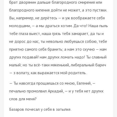
брат дворянин дальше благородного смирения или
благородного кипения дойти не может, а это пустяки.
Вы, например, не дерётесь — и уж воображаете себя
молодцами, — а мы драться хотим. Да что! Наша пыль
тебе глаза выест, наша грязь тебя замарает, да ты и
не дорос до нас, ты невольно любуешься собою, тебе
приятно самого себя бранить; а нам это скучно — нам
других подавай! нам других ломать надо! Ты славный
малый; но ты всё-таки мякенький, либеральный барич
— э волату, как выражается мой родитель.
— Ты навсегда прощаешься со мною, Евгений, —
печально промолвил Аркадий, — и у тебя нет других
слов для меня?
Базаров почесал у себя в затылке.