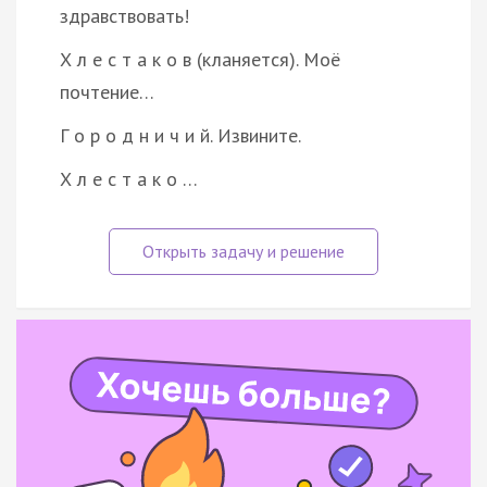
здравствовать!
Х л е с т а к о в (кланяется). Моё
почтение…
Г о р о д н и ч и й. Извините.
Х л е с т а к о …