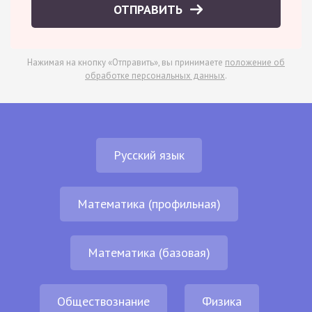
ОТПРАВИТЬ
Нажимая на кнопку «Отправить», вы принимаете
положение об
обработке персональных данных
.
Русский язык
Математика (профильная)
Математика (базовая)
Обществознание
Физика