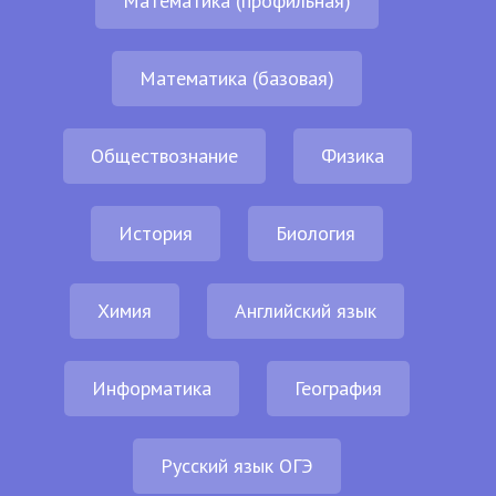
Математика (профильная)
Математика (базовая)
Обществознание
Физика
История
Биология
Химия
Английский язык
Информатика
География
Русский язык ОГЭ