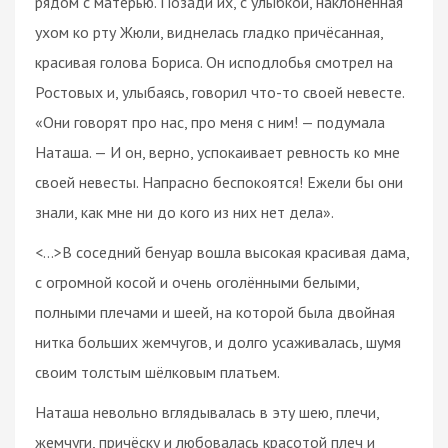
рядом с матерью. Позади их, с улыбкой, наклонённая
ухом ко рту Жюли, виднелась гладко причёсанная,
красивая голова Бориса. Он исподлобья смотрел на
Ростовых и, улыбаясь, говорил что-то своей невесте.
«Они говорят про нас, про меня с ним! — подумала
Наташа. — И он, верно, успокаивает ревность ко мне
своей невесты. Напрасно беспокоятся! Ежели бы они
знали, как мне ни до кого из них нет дела».
<…>В соседний бенуар вошла высокая красивая дама,
с огромной косой и очень оголёнными белыми,
полными плечами и шеей, на которой была двойная
нитка больших жемчугов, и долго усаживалась, шумя
своим толстым шёлковым платьем.
Наташа невольно вглядывалась в эту шею, плечи,
жемчуги, причёску и любовалась красотой плеч и