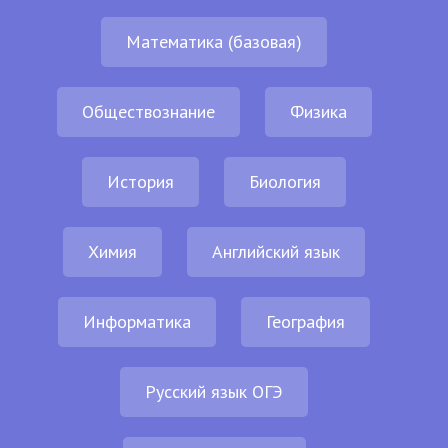
Математика (базовая)
Обществознание
Физика
История
Биология
Химия
Английский язык
Информатика
География
Русский язык ОГЭ