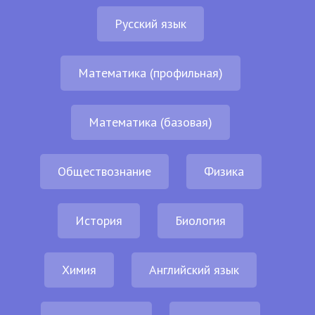
Русский язык
Математика (профильная)
Математика (базовая)
Обществознание
Физика
История
Биология
Химия
Английский язык