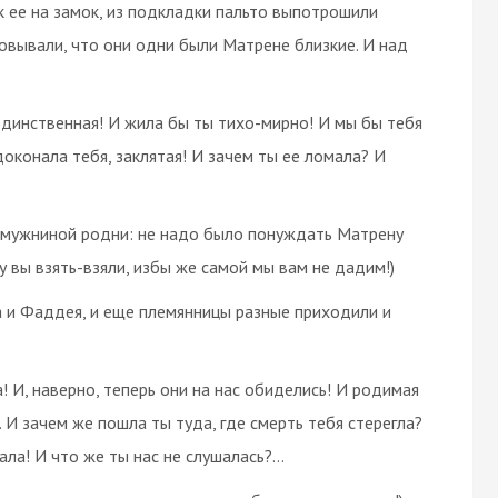
ук ее на замок, из подкладки пальто выпотрошили
вывали, что они одни были Матрене близкие. И над
а единственная! И жила бы ты тихо-мирно! И мы бы тебя
 доконала тебя, заклятая! И зачем ты ее ломала? И
в мужниной родни: не надо было понуждать Матрену
у вы взять-взяли, избы же самой мы вам не дадим!)
 и Фаддея, и еще племянницы разные приходили и
а! И, наверно, теперь они на нас обиделись! И родимая
м. И зачем же пошла ты туда, где смерть тебя стерегла?
мала! И что же ты нас не слушалась?…