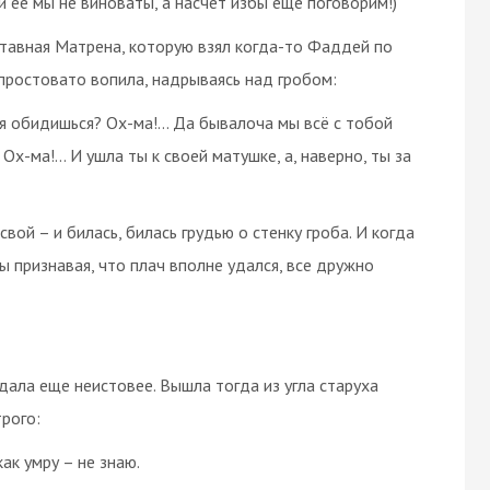
и ее мы не виноваты, а насчет избы еще поговорим!)
тавная Матрена, которую взял когда-то Фаддей по
 простовато вопила, надрываясь над гробом:
ня обидишься? Ох-ма!… Да бывалоча мы всё с тобой
 Ох-ма!… И ушла ты к своей матушке, а, наверно, ты за
вой – и билась, билась грудью о стенку гроба. И когда
 признавая, что плач вполне удался, все дружно
дала еще неистовее. Вышла тогда из угла старуха
трого:
как умру – не знаю.