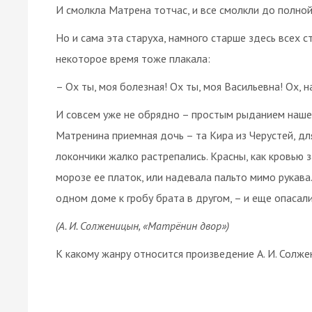
И смолкла Матрена тотчас, и все смолкли до полно
Но и сама эта старуха, намного старше здесь всех с
некоторое время тоже плакала:
– Ох ты, моя болезная! Ох ты, моя Васильевна! Ох, 
И совсем уже не обрядно – простым рыданием нашег
Матренина приемная дочь – та Кира из Черустей, для
локончики жалко растрепались. Красны, как кровью за
морозе ее платок, или надевала пальто мимо рукава
одном доме к гробу брата в другом, – и еще опасал
(А. И. Солженицын, «Матрёнин двор»)
К какому жанру относится произведение А. И. Солж