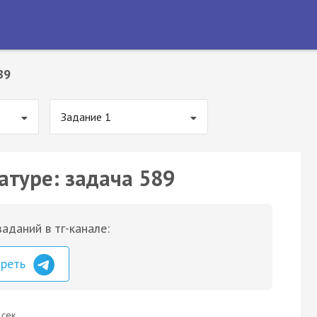
89
Задание 1
атуре: задача 589
аданий в тг-канале:
треть
 сек.