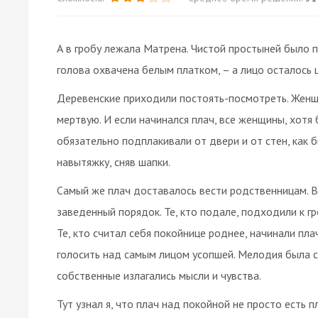
А в гробу лежала Матрена. Чистой простыней было 
голова охвачена белым платком, – а лицо осталось 
Деревенские приходили постоять-посмотреть. Женщ
мертвую. И если начинался плач, все женщины, хотя 
обязательно подплакивали от двери и от стен, как
навытяжку, сняв шапки.
Самый же плач доставалось вести родственницам. В
заведенный порядок. Те, кто подале, подходили к гр
Те, кто считал себя покойнице роднее, начинали плач
голосить над самым лицом усопшей. Мелодия была 
собственные излагались мысли и чувства.
Тут узнал я, что плач над покойной не просто есть п