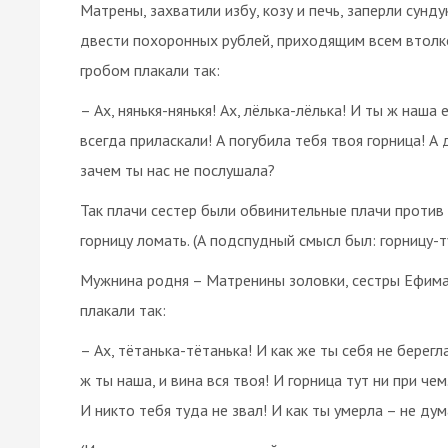
Матрены, захватили избу, козу и печь, заперли сунд
двести похоронных рублей, приходящим всем втолко
гробом плакали так:
– Ах, нянькя-нянькя! Ах, лёлька-лёлька! И ты ж наш
всегда приласкали! А погубила тебя твоя горница! А
зачем ты нас не послушала?
Так плачи сестер были обвинительные плачи проти
горницу ломать. (А подспудный смысл был: горницу-т
Мужнина родня – Матренины золовки, сестры Ефима
плакали так:
– Ах, тётанька-тётанька! И как же ты себя не берегл
ж ты наша, и вина вся твоя! И горница тут ни при че
И никто тебя туда не звал! И как ты умерла – не ду