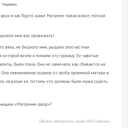
й тишины.
тарух и как будто даже Матрене чужая вовсе, погодя
надоело мне вас провожать!
о века, не бедного ими, рыдала злосчастная
 которой везли и ломали эту горницу. Ее завитые
литы, были глаза. Она не замечала, как сбивается на
. Она невменяемая ходила от гроба приемной матери в
ись за разум ее, потому что должны были мужа судить.
еницына «Матренин двор»?
Объект авторского права ООО «Легион»