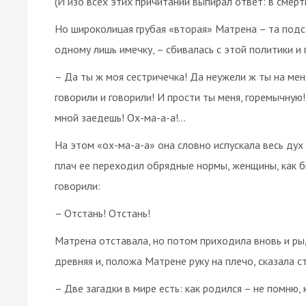
(И изо всех этих причитаний выпирал ответ: в смерт
Но широколицая грубая «вторая» Матрена – та подс
одному лишь имечку, – сбивалась с этой политики и
– Да ты ж моя сестричечка! Да неужели ж ты на ме
говорили и говорили! И прости ты меня, горемычную!
мной заедешь! Ох-ма-а-а!…
На этом «ох-ма-а-а» она словно испускала весь дух с
плач ее переходил обрядные нормы, женщины, как бы
говорили:
– Отстань! Отстань!
Матрена отставала, но потом приходила вновь и ры
древняя и, положа Матрене руку на плечо, сказала с
– Две загадки в мире есть: как родился – не помню, 