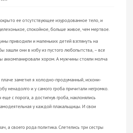
покрыто ее отсутствующее изуродованное тело, и
целехонькое, спокойное, больше живое, чем мертвое.
ины приводили и маленьких детей взглянуть на
бы зашли они в избу из пустого любопытства, – все
 бы аккомпанировали хором. А мужчины стояли молча
 плаче заметил я холодно-продуманный, искони-
обу ненадолго и у самого гроба причитали негромко.
 еще с порога, а достигнув гроба, наклонялись
самодеятельная у каждой плакальщицы. И свои
лач, а своего рода политика. Слетелись три сестры