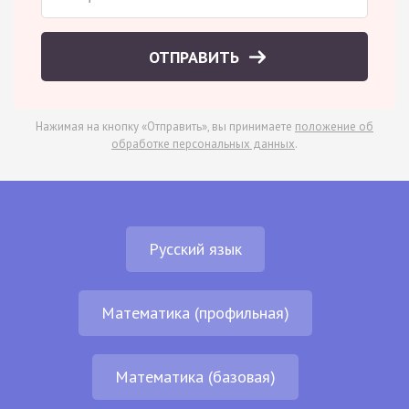
ОТПРАВИТЬ
Нажимая на кнопку «Отправить», вы принимаете
положение об
обработке персональных данных
.
Русский язык
Математика (профильная)
Математика (базовая)