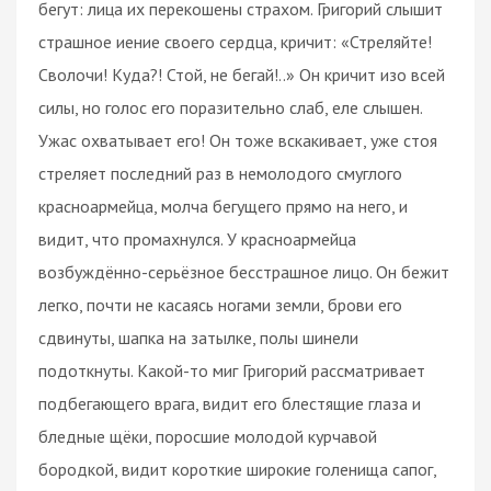
бегут: лица их перекошены страхом. Григорий слышит
страшное иение своего сердца, кричит: «Стреляйте!
Сволочи! Куда?! Стой, не бегай!..» Он кричит изо всей
силы, но голос его поразительно слаб, еле слышен.
Ужас охватывает его! Он тоже вскакивает, уже стоя
стреляет последний раз в немолодого смуглого
красноармейца, молча бегущего прямо на него, и
видит, что промахнулся. У красноармейца
возбуждённо-серьёзное бесстрашное лицо. Он бежит
легко, почти не касаясь ногами земли, брови его
сдвинуты, шапка на затылке, полы шинели
подоткнуты. Какой-то миг Григорий рассматривает
подбегающего врага, видит его блестящие глаза и
бледные щёки, поросшие молодой курчавой
бородкой, видит короткие широкие голенища сапог,