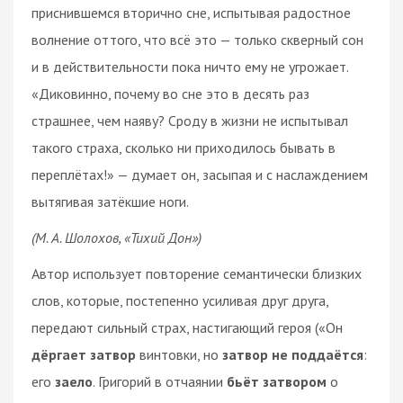
приснившемся вторично сне, испытывая радостное
волнение оттого, что всё это — только скверный сон
и в действительности пока ничто ему не угрожает.
«Диковинно, почему во сне это в десять раз
страшнее, чем наяву? Сроду в жизни не испытывал
такого страха, сколько ни приходилось бывать в
переплётах!» — думает он, засыпая и с наслаждением
вытягивая затёкшие ноги.
(М. А. Шолохов, «Тихий Дон»)
Автор использует повторение семантически близких
слов, которые, постепенно усиливая друг друга,
передают сильный страх, настигающий героя («Он
дёргает затвор
винтовки, но
затвор не поддаётся
:
его
заело
. Григорий в отчаянии
бьёт затвором
о