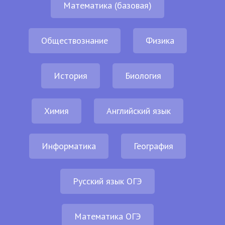
Математика (базовая)
Обществознание
Физика
История
Биология
Химия
Английский язык
Информатика
География
Русский язык ОГЭ
Математика ОГЭ