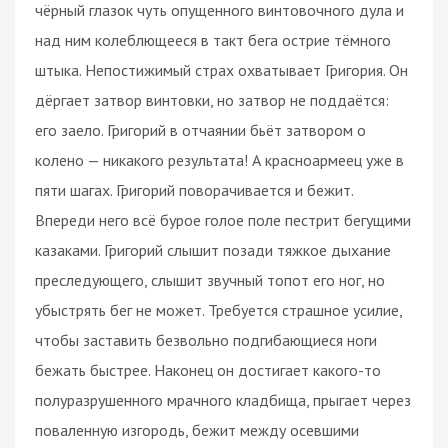
чёрный глазок чуть опущенного винтовочного дула и
над ним колеблющееся в такт бега острие тёмного
штыка. Непостижимый страх охватывает Григория. Он
дёргает затвор винтовки, но затвор не поддаётся:
его заело. Григорий в отчаянии бьёт затвором о
колено — никакого результата! А красноармеец уже в
пяти шагах. Григорий поворачивается и бежит.
Впереди него всё бурое голое поле пестрит бегущими
казаками. Григорий слышит позади тяжкое дыхание
преследующего, слышит звучный топот его ног, но
убыстрять бег не может. Требуется страшное усилие,
чтобы заставить безвольно подгибающиеся ноги
бежать быстрее. Наконец он достигает какого-то
полуразрушенного мрачного кладбища, прыгает через
поваленную изгородь, бежит между осевшими