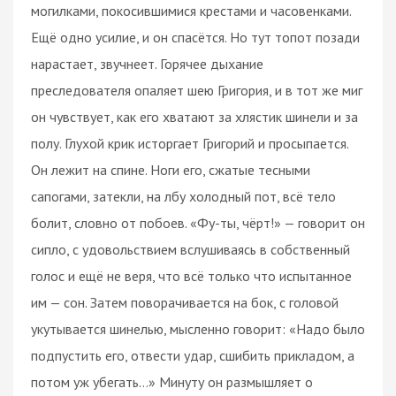
могилками, покосившимися крестами и часовенками.
Ещё одно усилие, и он спасётся. Но тут топот позади
нарастает, звучнеет. Горячее дыхание
преследователя опаляет шею Григория, и в тот же миг
он чувствует, как его хватают за хлястик шинели и за
полу. Глухой крик исторгает Григорий и просыпается.
Он лежит на спине. Ноги его, сжатые тесными
сапогами, затекли, на лбу холодный пот, всё тело
болит, словно от побоев. «Фу-ты, чёрт!» — говорит он
сипло, с удовольствием вслушиваясь в собственный
голос и ещё не веря, что всё только что испытанное
им — сон. Затем поворачивается на бок, с головой
укутывается шинелью, мысленно говорит: «Надо было
подпустить его, отвести удар, сшибить прикладом, а
потом уж убегать…» Минуту он размышляет о