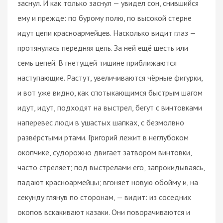
заснул. И как только заснул — увидел сон, снившийся
ему и прежде: по бурому полю, по высокой стерне
идут цепи красноармейцев. Насколько видит глаз —
протянулась передняя цепь. За ней ещё шесть или
семь цепей. В гнетущей тишине приближаются
наступающие. Растут, увеличиваются чёрные фигурки,
и вот уже видно, как спотыкающимся быстрым шагом
идут, идут, подходят на выстрел, бегут с винтовками
наперевес люди в ушастых шапках, с безмолвно
развёрстыми ртами. Григорий лежит в неглубоком
окопчике, судорожно двигает затвором винтовки,
часто стреляет; под выстрелами его, запрокидываясь,
падают красноармейцы; вгоняет новую обойму и, на
секунду глянув по сторонам, — видит: из соседних
окопов вскакивают казаки. Они поворачиваются и