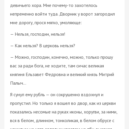
девичьего хора. Мне почему-то захотелось
непременно войти туда. Дворник у ворот загородил
мне дорогу, прося мягко, умоляюще:
— Нельзя, господин, нельзя!
— Как нельзя? В церковь нельзя?
— Можно, господин, конечно, можно, только прошу
вас за ради бога, не ходите, там сичас великая
княгиня Ельзавет Федровна и великий князь Митрий
Палыч...
Я сунул ему рубль — он сокрушенно вздохнул и
пропустил. Но только я вошел во двор, как из церкви
показались несомые на руках иконы, хоругви, за ними,
вся в белом, длинном, тонколикая, в белом обрусе с
нашитым на него золотым крестом на лбу, высокая,