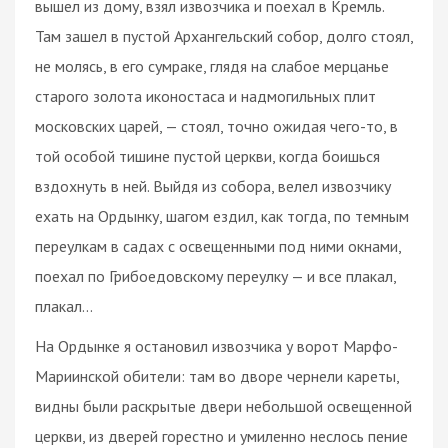
вышел из дому, взял извозчика и поехал в Кремль.
Там зашел в пустой Архангельский собор, долго стоял,
не молясь, в его сумраке, глядя на слабое мерцанье
старого золота иконостаса и надмогильных плит
московских царей, — стоял, точно ожидая чего-то, в
той особой тишине пустой церкви, когда боишься
вздохнуть в ней. Выйдя из собора, велел извозчику
ехать на Ордынку, шагом ездил, как тогда, по темным
переулкам в садах с освещенными под ними окнами,
поехал по Грибоедовскому переулку — и все плакал,
плакал...
На Ордынке я остановил извозчика у ворот Марфо-
Мариинской обители: там во дворе чернели кареты,
видны были раскрытые двери небольшой освещенной
церкви, из дверей горестно и умиленно неслось пение