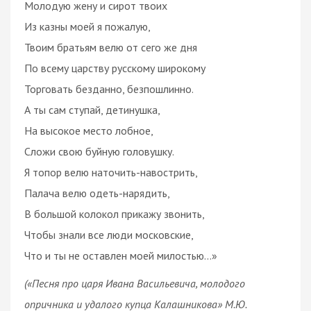
Молодую жену и сирот твоих
Из казны моей я пожалую,
Твоим братьям велю от сего же дня
По всему царству русскому широкому
Торговать безданно, безпошлинно.
А ты сам ступай, детинушка,
На высокое место лобное,
Сложи свою буйную головушку.
Я топор велю наточить-навострить,
Палача велю одеть-нарядить,
В большой колокол прикажу звонить,
Чтобы знали все люди московские,
Что и ты не оставлен моей милостью...»
(«Песня про царя Ивана Васильевича, молодого
опричника и удалого купца Калашникова» М.Ю.