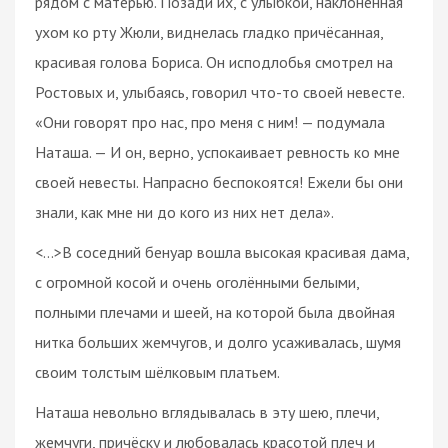
рядом с матерью. Позади их, с улыбкой, наклонённая
ухом ко рту Жюли, виднелась гладко причёсанная,
красивая голова Бориса. Он исподлобья смотрел на
Ростовых и, улыбаясь, говорил что-то своей невесте.
«Они говорят про нас, про меня с ним! — подумала
Наташа. — И он, верно, успокаивает ревность ко мне
своей невесты. Напрасно беспокоятся! Ежели бы они
знали, как мне ни до кого из них нет дела».
<…>В соседний бенуар вошла высокая красивая дама,
с огромной косой и очень оголёнными белыми,
полными плечами и шеей, на которой была двойная
нитка больших жемчугов, и долго усаживалась, шумя
своим толстым шёлковым платьем.
Наташа невольно вглядывалась в эту шею, плечи,
жемчуги, причёску и любовалась красотой плеч и