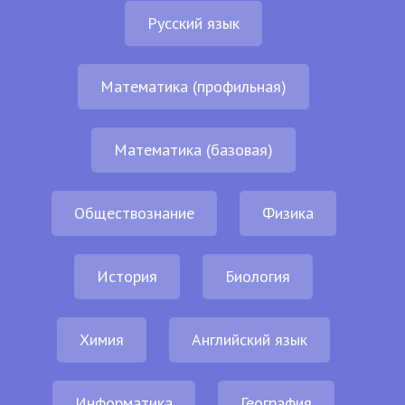
Русский язык
Математика (профильная)
Математика (базовая)
Обществознание
Физика
История
Биология
Химия
Английский язык
Информатика
География