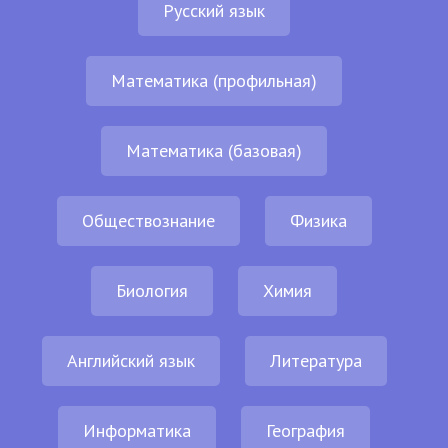
Русский язык
Математика (профильная)
Математика (базовая)
Обществознание
Физика
Биология
Химия
Английский язык
Литература
Информатика
География