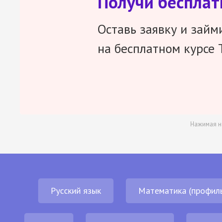
Получи беспла
Оставь заявку и займ
на бесплатном курсе 
Нажимая н
Русский язык
Математика (профил