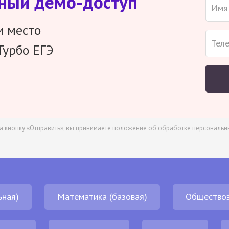
тный демо-доступ
и место
Турбо ЕГЭ
а кнопку «Отправить», вы принимаете
положение об обработке персональн
ьная)
Математика (базовая)
Обществоз