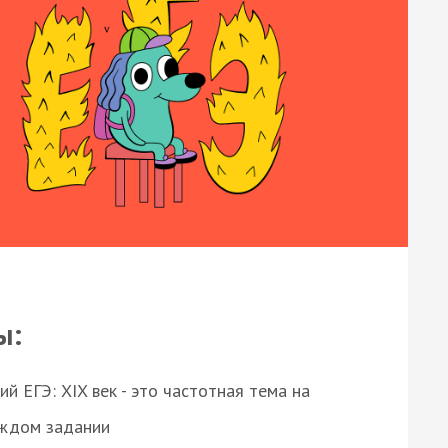
ы:
 ЕГЭ: XIX век - это частотная тема на
аждом задании