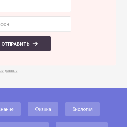
ОТПРАВИТЬ
ых данных
.
нание
Физика
Биология