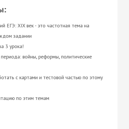
ы:
 ЕГЭ: XIX век - это частотная тема на
аждом задании
за 3 урока!
 периода: войны, реформы, политические
отать с картами и тестовой частью по этому
нтацию по этим темам