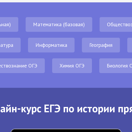
ьная)
Математика (базовая)
Обществоз
атура
Информатика
География
ствознание ОГЭ
Химия ОГЭ
Биология 
айн-курс ЕГЭ по истории пр